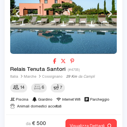
Relais Tenuta Santori
(#4705)
Italia
Marche
Cossignano
29 Km
da Campli
14
6
7
Piscina
Giardino
Internet Wifi
Parcheggio
Animali domestici accettati
€
500
da
Visualizza Dettagli