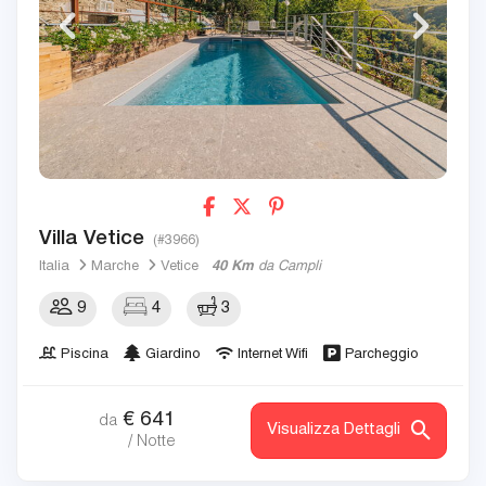
Villa Vetice
(#3966)
Italia
Marche
Vetice
40 Km
da Campli
9
4
3
Piscina
Giardino
Internet Wifi
Parcheggio
€
641
da
Visualizza Dettagli
/ Notte