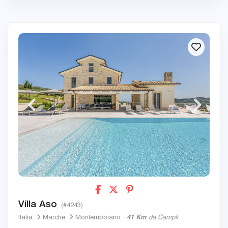
Villa Aso
(#4243)
Italia
Marche
Monterubbiano
41 Km
da Campli