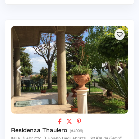
Residenza Thaulero
(#4006)
Italia
Abruzzo
Roseto Degli Abruzzi
28 Km
da Campli