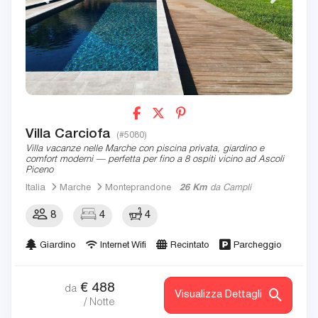
Villa Carciofa
(#5080)
Villa vacanze nelle Marche con piscina privata, giardino e
comfort moderni — perfetta per fino a 8 ospiti vicino ad Ascoli
Piceno
Italia
Marche
Monteprandone
26 Km
da Campli
8
4
4
Giardino
Internet Wifi
Recintato
Parcheggio
€
488
da
Visualizza Dettagli
/ Notte