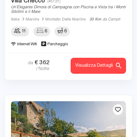
Villa Checco
(#5121)
Un’Elegante Dimora di Campagna con Piscina e Vista tra i Monti
Sibillini e il Mare
Italia
Marche
Montalto Delle Marche
30 Km
da Campli
11
6
6
Internet Wifi
Parcheggio
€
362
da
Visualizza Dettagli
/ Notte