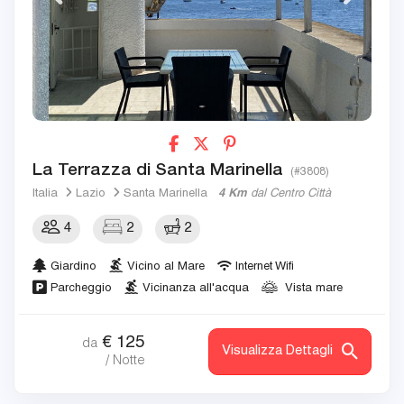
La Terrazza di Santa Marinella
(#3808)
Italia
Lazio
Santa Marinella
4 Km
dal Centro Città
4
2
2
Giardino
Vicino al Mare
Internet Wifi
Parcheggio
Vicinanza all'acqua
Vista mare
€
125
da
Visualizza Dettagli
/ Notte