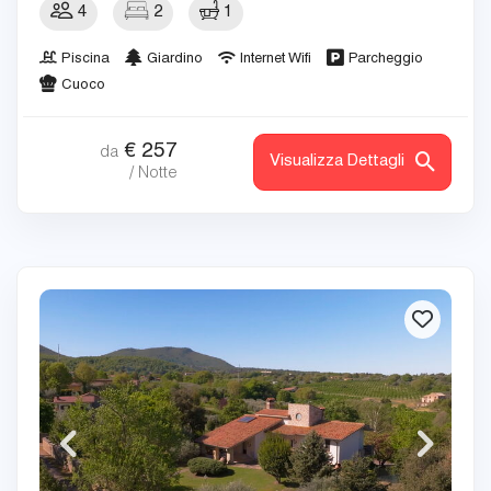
4
2
1
Piscina
Giardino
Internet Wifi
Parcheggio
Cuoco
€
257
da
Visualizza Dettagli
/ Notte