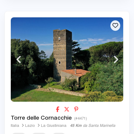
Torre delle Cornacchie
(#4471)
Italia
Lazio
La Giustiniana
45 Km
da Santa Marinella