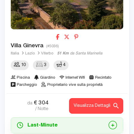
Villa Ginevra
(#5036)
Italia
Lazio
Viterbo
51 Km
da Santa Marinella
10
3
4
Piscina
Giardino
Internet Wifi
Recintato
Parcheggio
Proprietario vive sulla proprietà
€
304
da
Visualizza Dettagli
/ Notte
Last-Minute