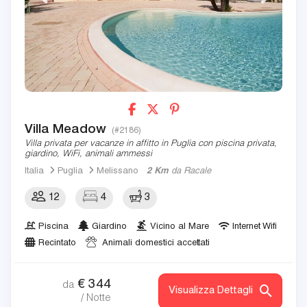
Villa Meadow
(#2186)
Villa privata per vacanze in affitto in Puglia con piscina privata,
giardino, WiFi, animali ammessi
Italia
Puglia
Melissano
2 Km
da Racale
12
4
3
Piscina
Giardino
Vicino al Mare
Internet Wifi
Recintato
Animali domestici accettati
€
344
da
Visualizza Dettagli
/ Notte