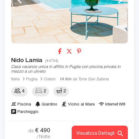
Nido Lamia
(#4704)
Casa vacanze unica in affitto in Puglia con piscina privata in
mezzo a un uliveto
Italia
Puglia
Ostuni
14 Km
da Torre San Sabina
4
2
2
Piscina
Giardino
Vicino al Mare
Internet Wifi
Parcheggio
€
490
da
Visualizza Dettagli
/ Notte