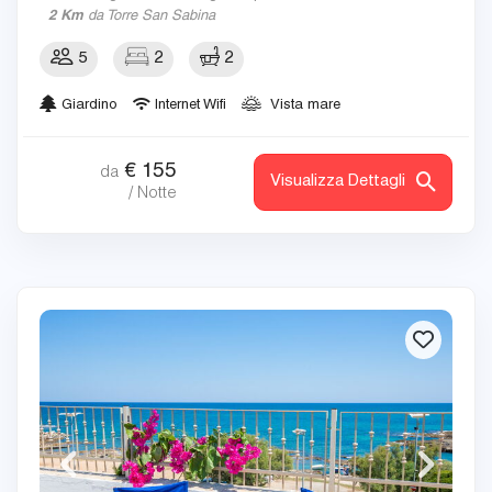
2 Km
da Torre San Sabina
5
2
2
Giardino
Internet Wifi
Vista mare
€
155
da
Visualizza Dettagli
/ Notte