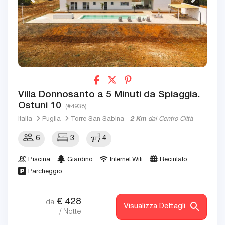
Villa Donnosanto a 5 Minuti da Spiaggia.
Ostuni 10
(#4938)
Italia
Puglia
Torre San Sabina
2 Km
dal Centro Città
6
3
4
Piscina
Giardino
Internet Wifi
Recintato
Parcheggio
€
428
da
Visualizza Dettagli
/ Notte