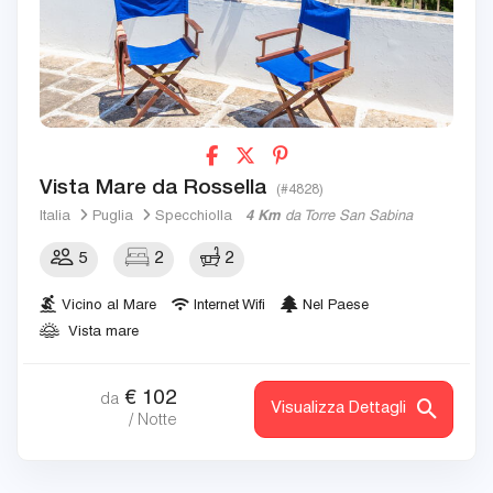
Vista Mare da Rossella
(#4828)
Italia
Puglia
Specchiolla
4 Km
da Torre San Sabina
5
2
2
Vicino al Mare
Internet Wifi
Nel Paese
Vista mare
€
102
da
Visualizza Dettagli
/ Notte