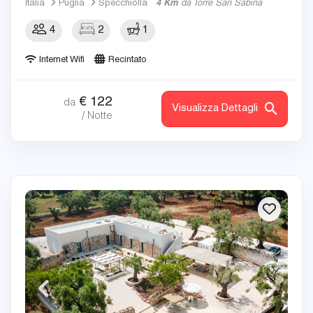
Italia
Puglia
Specchiolla
4 Km
da Torre San Sabina
4
2
1
Internet Wifi
Recintato
€
122
da
Visualizza Dettagli
/ Notte