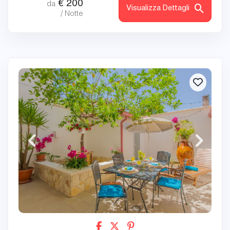
€
200
da
Visualizza Dettagli
/ Notte