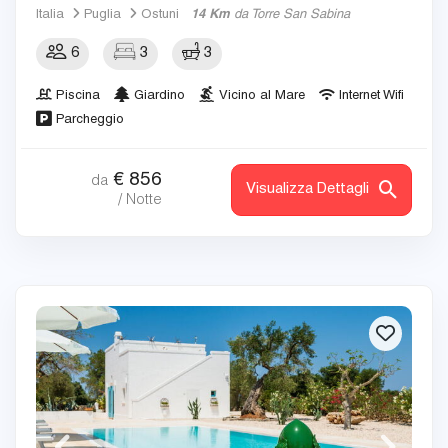
Italia
Puglia
Ostuni
14 Km
da Torre San Sabina
6
3
3
Piscina
Giardino
Vicino al Mare
Internet Wifi
Parcheggio
€
856
da
Visualizza Dettagli
/ Notte