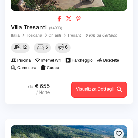
Villa Tresanti
(#4093)
Italia
Toscana
Chianti
Tresanti
6 Km
da Certaldo
12
5
6
Piscina
Internet Wifi
Parcheggio
Biciclette
Cameriera
Cuoco
€
655
da
Visualizza Dettagli
/ Notte