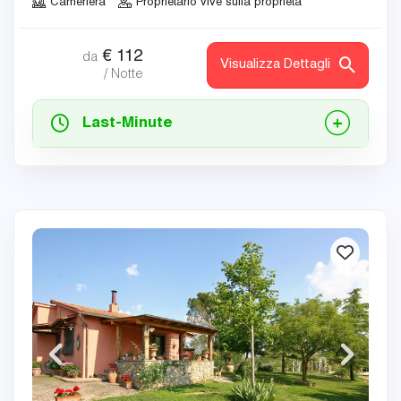
Cameriera
Proprietario vive sulla proprietà
€
112
da
Visualizza Dettagli
/ Notte
Last-Minute