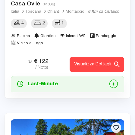
Casa Ovile
(#1036)
Italia
Toscana
Chianti
Montaccio
6 Km
da Certaldo
4
2
1
Piscina
Giardino
Internet Wifi
Parcheggio
Vicino al Lago
€
122
da
Visualizza Dettagli
/ Notte
Last-Minute