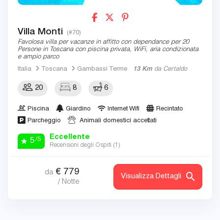
Villa Monti
(#70)
Favolosa villa per vacanze in affitto con dependance per 20
Persone in Toscana con piscina privata, WiFi, aria condizionata
e ampio parco
Italia
Toscana
Gambassi Terme
13 Km
da Certaldo
20
8
6
Piscina
Giardino
Internet Wifi
Recintato
Parcheggio
Animali domestici accettati
Eccellente
/5
5
Recensioni degli Ospiti (
1
)
€
779
da
Visualizza Dettagli
/ Notte