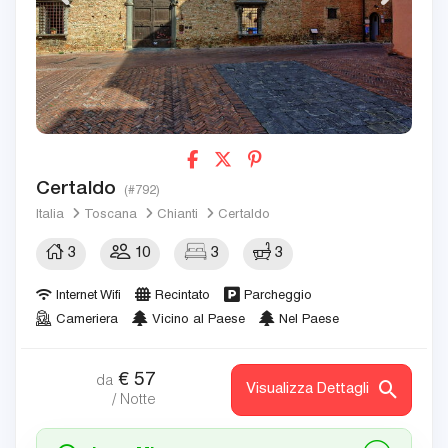
Certaldo
(#792)
Italia
Toscana
Chianti
Certaldo
3
10
3
3
Internet Wifi
Recintato
Parcheggio
Cameriera
Vicino al Paese
Nel Paese
€
57
da
Visualizza Dettagli
/ Notte