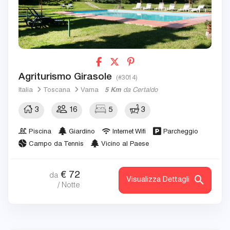
Agriturismo Girasole
(#3014)
Italia
Toscana
Varna
5 Km
da Certaldo
3
16
5
3
Piscina
Giardino
Internet Wifi
Parcheggio
Campo da Tennis
Vicino al Paese
€
72
da
Visualizza Dettagli
/ Notte