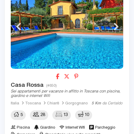
Casa Rossa
(#650)
Sei appartamenti per vacanze in affitto in Toscana con piscina,
giardino e internet Wifi
Italia
Toscana
Chianti
Gorgognano
5 Km
da Certaldo
5
28
13
10
Piscina
Giardino
Internet Wifi
Parcheggio