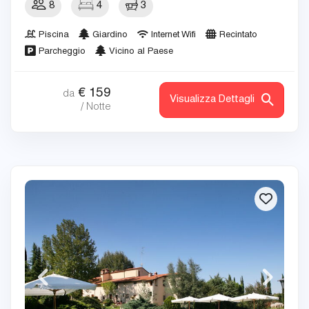
8
4
3
Piscina
Giardino
Internet Wifi
Recintato
Parcheggio
Vicino al Paese
€
159
da
Visualizza Dettagli
/ Notte