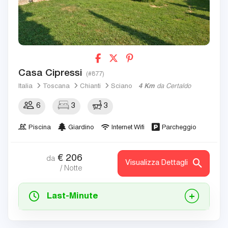
Casa Cipressi
(#877)
Italia
Toscana
Chianti
Sciano
4 Km
da Certaldo
6
3
3
Piscina
Giardino
Internet Wifi
Parcheggio
€
206
da
Visualizza Dettagli
/ Notte
Last-Minute