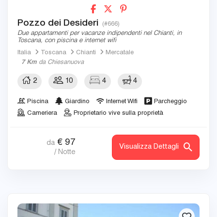
Pozzo dei Desideri
(#666)
Due appartamenti per vacanze indipendenti nel Chianti, in
Toscana, con piscina e internet wifi
Italia
Toscana
Chianti
Mercatale
7 Km
da Chiesanuova
2
10
4
4
Piscina
Giardino
Internet Wifi
Parcheggio
Cameriera
Proprietario vive sulla proprietà
€
97
da
Visualizza Dettagli
/ Notte