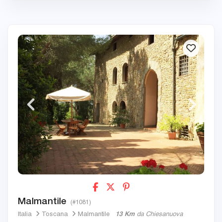
Malmantile
(#1081)
Italia
Toscana
Malmantile
13 Km
da Chiesanuova