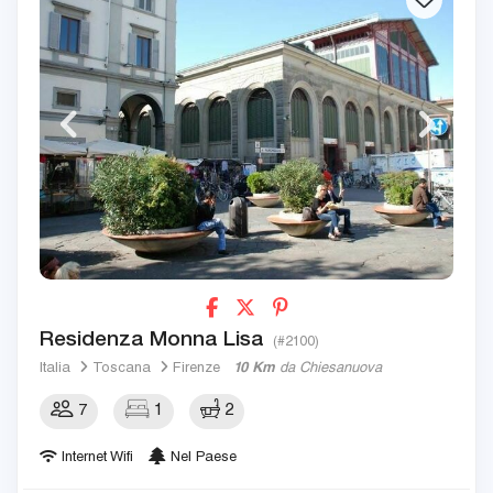
Residenza Monna Lisa
(#2100)
Italia
Toscana
Firenze
10 Km
da Chiesanuova
7
1
2
Internet Wifi
Nel Paese