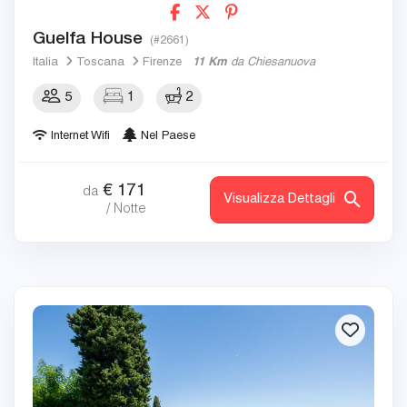
Guelfa House
(#2661)
Italia
Toscana
Firenze
11 Km
da Chiesanuova
5
1
2
Internet Wifi
Nel Paese
€
171
da
Visualizza Dettagli
/ Notte