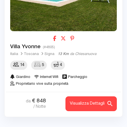
Villa Yvonne
(#4805)
Italia
Toscana
Signa
13 Km
da Chiesanuova
14
5
4
Giardino
Internet Wifi
Parcheggio
Proprietario vive sulla proprietà
€
848
da
Visualizza Dettagli
/ Notte