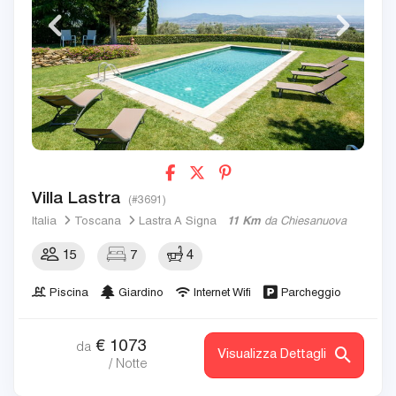
Villa Lastra
(#3691)
Italia
Toscana
Lastra A Signa
11 Km
da Chiesanuova
15
7
4
Piscina
Giardino
Internet Wifi
Parcheggio
€
1073
da
Visualizza Dettagli
/ Notte