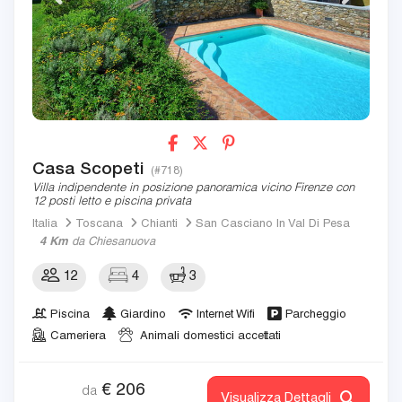
Casa Scopeti
(#718)
Villa indipendente in posizione panoramica vicino Firenze con
12 posti letto e piscina privata
Italia
Toscana
Chianti
San Casciano In Val Di Pesa
4 Km
da Chiesanuova
12
4
3
Piscina
Giardino
Internet Wifi
Parcheggio
Cameriera
Animali domestici accettati
€
206
da
Visualizza Dettagli