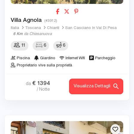
Villa Agnola
(#3912)
Italia
Toscana
Chianti
San Casciano In Val Di Pesa
6 Km
da Chiesanuova
11
6
6
Piscina
Giardino
Internet Wifi
Parcheggio
Proprietario vive sulla proprietà
€
1394
da
Visualizza Dettagli
/ Notte