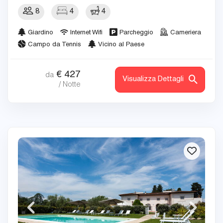
8
4
4
Giardino
Internet Wifi
Parcheggio
Cameriera
Campo da Tennis
Vicino al Paese
€
427
da
Visualizza Dettagli
/ Notte