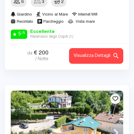
6
3
2
Giardino
Vicino al Mare
Internet Wifi
Recintato
Parcheggio
Vista mare
Eccellente
/5
5
Recensioni degli Ospiti (
1
)
€
200
da
Visualizza Dettagli
/ Notte