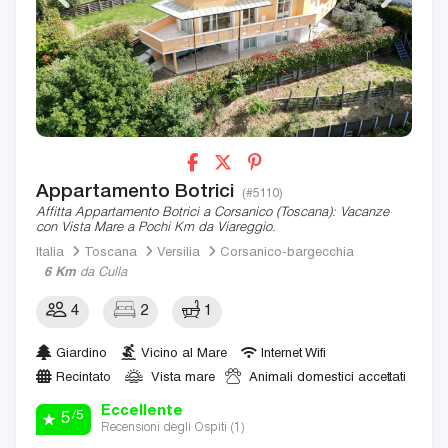
Appartamento Botrici
(#5110)
Affitta Appartamento Botrici a Corsanico (Toscana): Vacanze
con Vista Mare a Pochi Km da Viareggio.
Italia
Toscana
Versilia
Corsanico-bargecchia
6 Km
da Culla
4
2
1
Giardino
Vicino al Mare
Internet Wifi
Recintato
Vista mare
Animali domestici accettati
Eccellente
/5
5
Recensioni degli Ospiti (
1
)