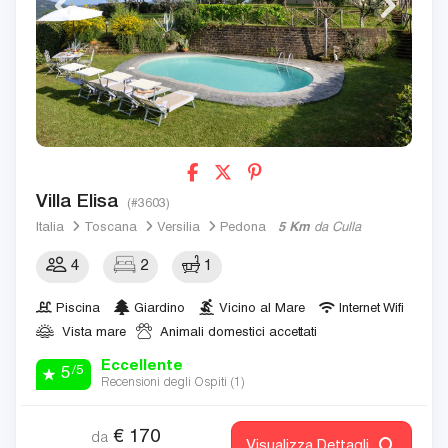
Villa Elisa
(#3603)
Italia
Toscana
Versilia
Pedona
5 Km
da Culla
4
2
1
Piscina
Giardino
Vicino al Mare
Internet Wifi
Vista mare
Animali domestici accettati
Eccellente
/5
5
Recensioni degli Ospiti (
1
)
€
170
da
Visualizza Dettagli