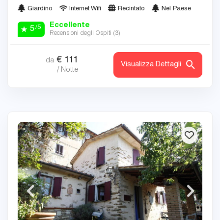
Giardino
Internet Wifi
Recintato
Nel Paese
Eccellente
/5
5
Recensioni degli Ospiti (
3
)
€
111
da
Visualizza Dettagli
/ Notte