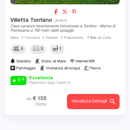
Villetta Tonfano
(#5054)
Casa vacanze recentemente ristrutturata a Tonfano - Marina di
Pietrasanta a 700 metri dalle spiagge
Italia
Toscana
Versilia
Pietrasanta
7 Km
da Culla
5
3
1
Giardino
Vicino al Mare
Internet Wifi
Parcheggio
Vicinanza all'acqua
Pesca
Eccellente
/5
5
Recensioni degli Ospiti (
2
)
€
155
da
Visualizza Dettagli
/ Notte