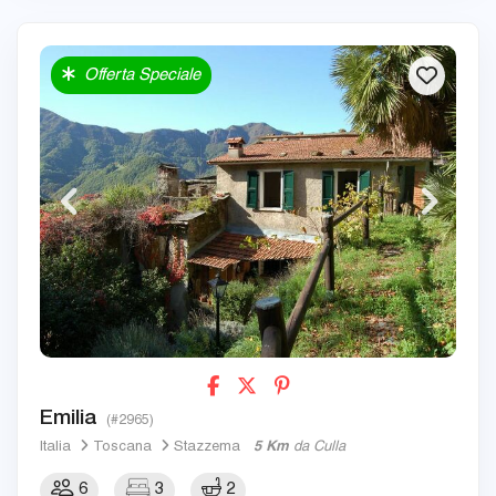
Offerta Speciale
Emilia
(#2965)
Italia
Toscana
Stazzema
5 Km
da Culla
6
3
2