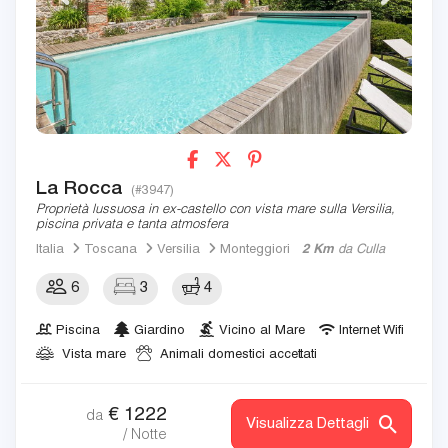
La Rocca
(#3947)
Proprietà lussuosa in ex-castello con vista mare sulla Versilia,
piscina privata e tanta atmosfera
Italia
Toscana
Versilia
Monteggiori
2 Km
da Culla
6
3
4
Piscina
Giardino
Vicino al Mare
Internet Wifi
Vista mare
Animali domestici accettati
€
1222
da
Visualizza Dettagli
/ Notte