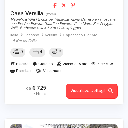
Casa Versilia
(#560)
Magnifica Villa Privata per Vacanze vicino Camaiore in Toscana
con Piscina Privata, Giardino Privato, Vista Mare, Parcheggio,
WiFi, Barbecue a soli 7 Km dalla spiaggia.
Italia
Toscana
Versilia
Capezzano Pianore
4 Km
da Culla
9
4
2
Piscina
Giardino
Vicino al Mare
Internet Wifi
Recintato
Vista mare
€
725
da
Visualizza Dettagli
/ Notte