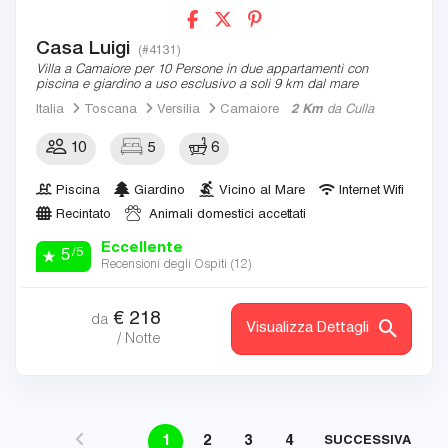
Casa Luigi
(#4131)
Villa a Camaiore per 10 Persone in due appartamenti con
piscina e giardino a uso esclusivo a soli 9 km dal mare
Italia
Toscana
Versilia
Camaiore
2 Km
da Culla
10
5
6
Piscina
Giardino
Vicino al Mare
Internet Wifi
Recintato
Animali domestici accettati
Eccellente
/5
5
Recensioni degli Ospiti (
12
)
€
218
da
Visualizza Dettagli
/ Notte
1
2
3
4
SUCCESSIVA