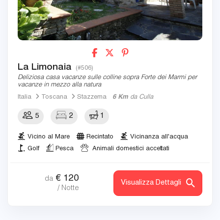
La Limonaia
(#506)
Deliziosa casa vacanze sulle colline sopra Forte dei Marmi per
vacanze in mezzo alla natura
Italia
Toscana
Stazzema
6 Km
da Culla
5
2
1
Vicino al Mare
Recintato
Vicinanza all'acqua
Golf
Pesca
Animali domestici accettati
€
120
da
Visualizza Dettagli
/ Notte