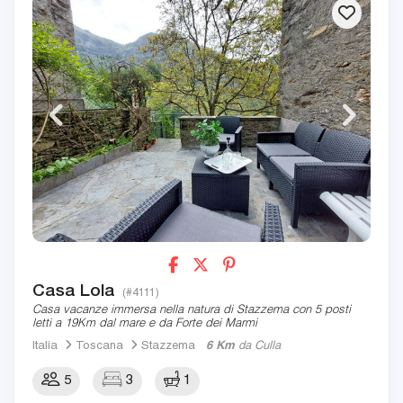
Casa Lola
(#4111)
Casa vacanze immersa nella natura di Stazzema con 5 posti
letti a 19Km dal mare e da Forte dei Marmi
Italia
Toscana
Stazzema
6 Km
da Culla
5
3
1