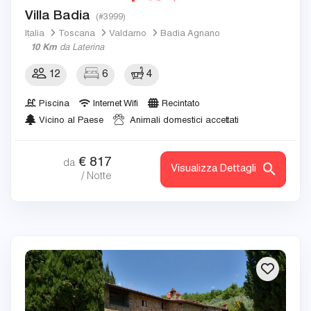
Villa Badia
(#3999)
Italia
Toscana
Valdarno
Badia Agnano
10 Km
da Laterina
12
6
4
Piscina
Internet Wifi
Recintato
Vicino al Paese
Animali domestici accettati
€
817
da
Visualizza Dettagli
/ Notte