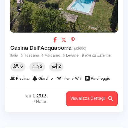
Casina Dell'Acquaborra
(#3690)
Italia
Toscana
Valdarno
Levane
8 Km
da Laterina
6
2
2
Piscina
Giardino
Internet Wifi
Parcheggio
€
292
da
Visualizza Dettagli
/ Notte