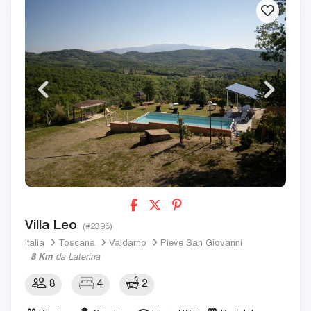
Villa Leo
(#2396)
Italia
Toscana
Valdarno
Pieve San Giovanni
8 Km
da Laterina
8
4
2