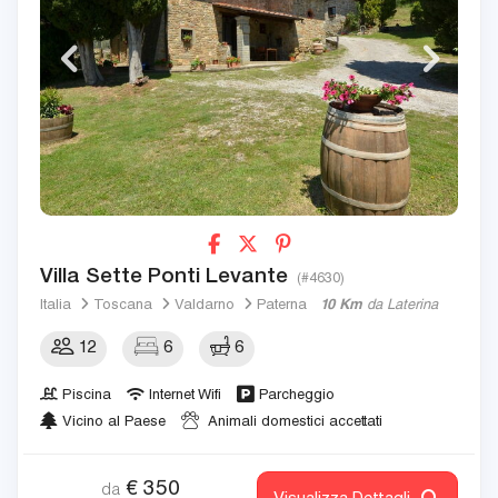
Villa Sette Ponti Levante
(#4630)
Italia
Toscana
Valdarno
Paterna
10 Km
da Laterina
12
6
6
Piscina
Internet Wifi
Parcheggio
Vicino al Paese
Animali domestici accettati
€
350
da