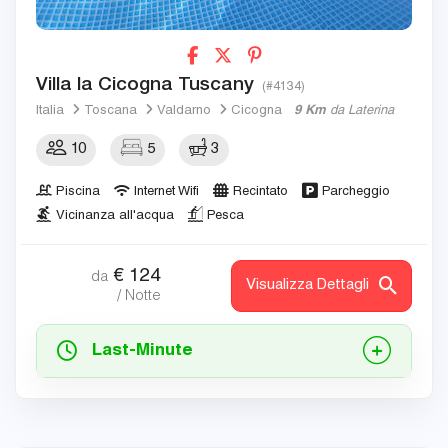
Villa la Cicogna Tuscany
(#4134)
Italia
Toscana
Valdarno
Cicogna
9 Km
da Laterina
10
5
3
Piscina
Internet Wifi
Recintato
Parcheggio
Vicinanza all'acqua
Pesca
€
124
da
Visualizza Dettagli
/ Notte
Last-Minute