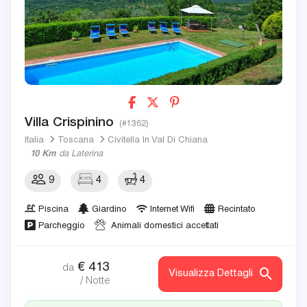
Villa Crispinino
(#1362)
Italia
Toscana
Civitella In Val Di Chiana
10 Km
da Laterina
9
4
4
Piscina
Giardino
Internet Wifi
Recintato
Parcheggio
Animali domestici accettati
€
413
da
Visualizza Dettagli
/ Notte