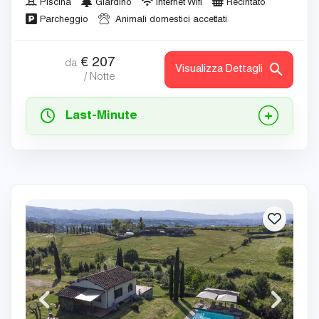
Piscina
Giardino
Internet Wifi
Recintato
Parcheggio
Animali domestici accettati
€
207
da
Visualizza Dettagli
/ Notte
Last-Minute