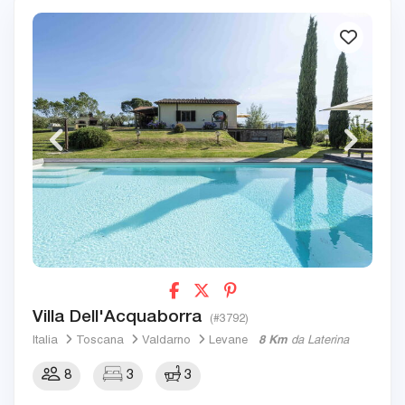
Villa Dell'Acquaborra
(#3792)
Italia
Toscana
Valdarno
Levane
8 Km
da Laterina
8
3
3