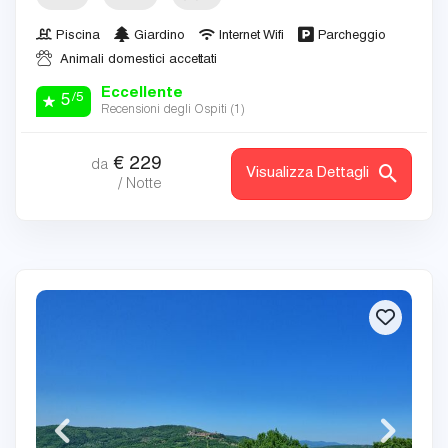
Piscina
Giardino
Internet Wifi
Parcheggio
Animali domestici accettati
Eccellente
/5
5
Recensioni degli Ospiti (
1
)
€
229
da
Visualizza Dettagli
/ Notte