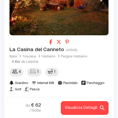
La Casina del Canneto
(#2043)
Italia
Toscana
Valdarno
Pergine Valdarno
5 Km
da Laterina
4
1
1
Giardino
Internet Wifi
Recintato
Parcheggio
Golf
Pesca
€
62
da
Visualizza Dettagli
/ Notte