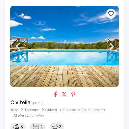
Civitella
(#969)
Italia
Toscana
Chianti
Civitella In Val Di Chiana
13 Km
da Laterina
8
4
2