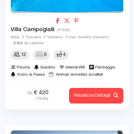
Villa Campogialli
(#1534)
Italia
Toscana
Valdarno
San Giustino Valdarno
6 Km
da Laterina
12
6
4
Piscina
Giardino
Internet Wifi
Parcheggio
Vicino al Paese
Animali domestici accettati
€
420
da
Visualizza Dettagli
/ Notte