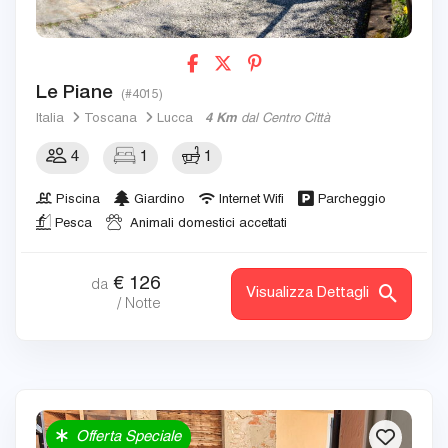
Le Piane
(#4015)
Italia
Toscana
Lucca
4 Km
dal Centro Città
4
1
1
Piscina
Giardino
Internet Wifi
Parcheggio
Pesca
Animali domestici accettati
€
126
da
Visualizza Dettagli
/ Notte
Offerta Speciale