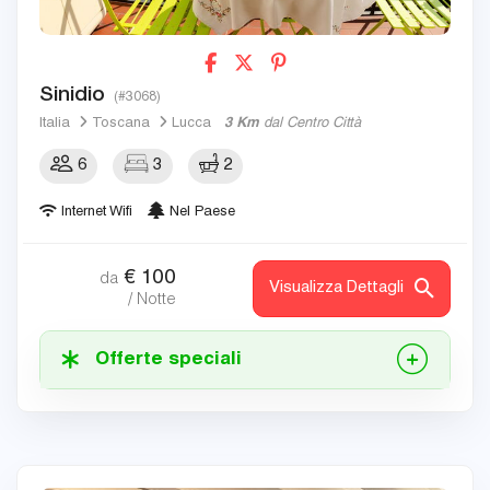
Sinidio
(#3068)
Italia
Toscana
Lucca
3 Km
dal Centro Città
6
3
2
Internet Wifi
Nel Paese
€
100
da
Visualizza Dettagli
/ Notte
Offerte speciali