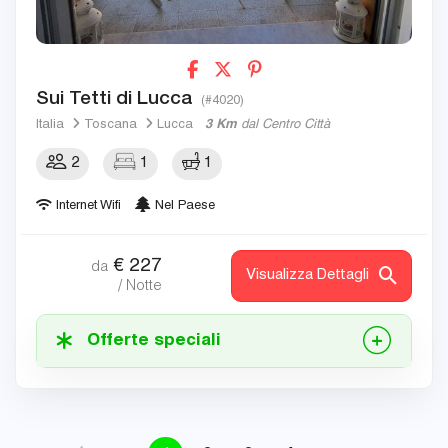
Sui Tetti di Lucca
(#4020)
Italia
Toscana
Lucca
3 Km
dal Centro Città
2
1
1
Internet Wifi
Nel Paese
€
227
da
Visualizza Dettagli
/ Notte
Offerte speciali