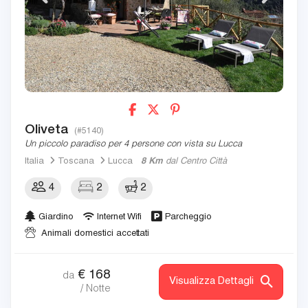
Oliveta
(#5140)
Un piccolo paradiso per 4 persone con vista su Lucca
Italia
Toscana
Lucca
8 Km
dal Centro Città
4
2
2
Giardino
Internet Wifi
Parcheggio
Animali domestici accettati
€
168
da
Visualizza Dettagli
/ Notte