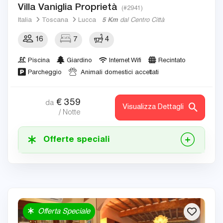
Villa Vaniglia Proprietà
(#2941)
Italia
Toscana
Lucca
5 Km
dal Centro Città
16
7
4
Piscina
Giardino
Internet Wifi
Recintato
Parcheggio
Animali domestici accettati
€
359
da
Visualizza Dettagli
/ Notte
Offerte speciali
Offerta Speciale