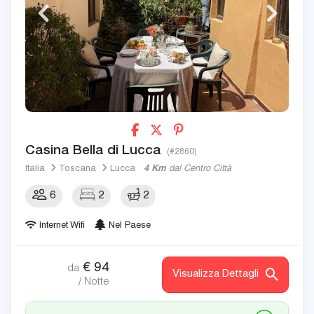
Casina Bella di Lucca
(#2860)
Italia
Toscana
Lucca
4 Km
dal Centro Città
6
2
2
Internet Wifi
Nel Paese
€
94
da
Visualizza Dettagli
/ Notte