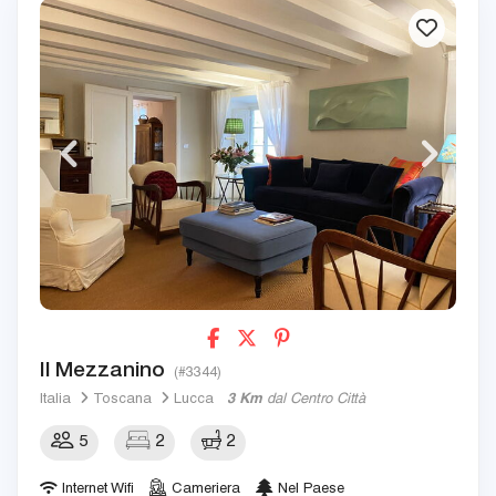
Il Mezzanino
(#3344)
Italia
Toscana
Lucca
3 Km
dal Centro Città
5
2
2
Internet Wifi
Cameriera
Nel Paese