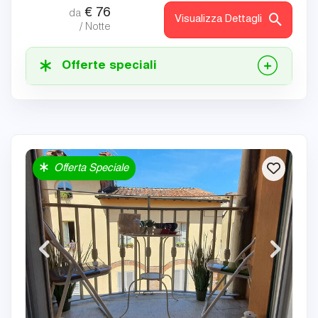
€
76
da
Visualizza Dettagli
/ Notte
Offerte speciali
Offerta Speciale