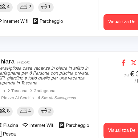
4
2
1
Internet Wifi
Parcheggio
Visualizza Det
hiara
(#2558)
eravigliosa casa vacanze in pietra in affitto in
€
arfagnana per 8 Persone con piscina privata,
da
iFi, giardino e tutto quello per una vacanza
/
tupenda in Toscana
alia
Toscana
Garfagnana
Piazza Al Serchio
8 Km
da Sillicagnana
8
4
2
Piscina
Internet Wifi
Parcheggio
Visualizza Det
Pesca