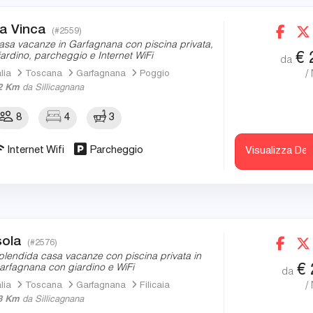
a Vinca
(#2559)
asa vacanze in Garfagnana con piscina privata,
€
iardino, parcheggio e Internet WiFi
da
/
alia
Toscana
Garfagnana
Poggio
2 Km
da Sillicagnana
8
4
3
Internet Wifi
Parcheggio
Visualizza Det
sola
(#2576)
plendida casa vacanze con piscina privata in
€
arfagnana con giardino e WiFi
da
/
alia
Toscana
Garfagnana
Filicaia
3 Km
da Sillicagnana