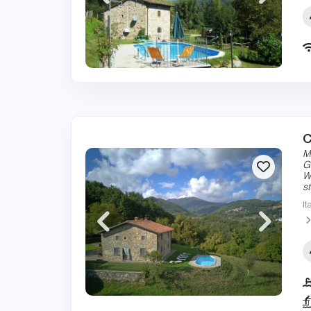
C
M
G
W
s
It