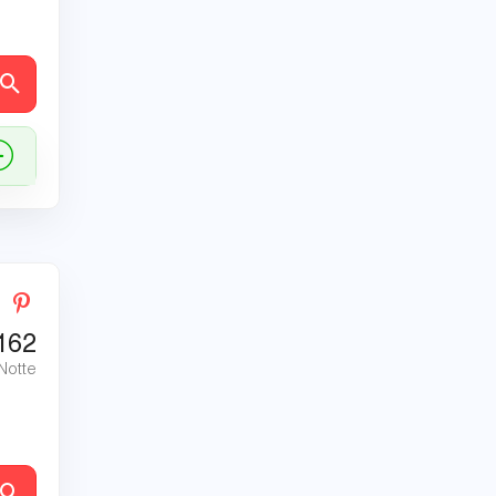
tagli
162
 Notte
tagli