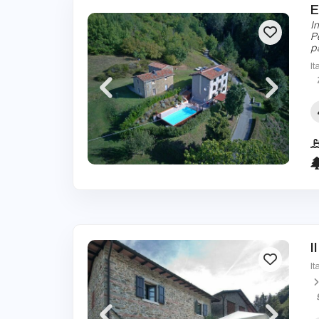
E
I
P
p
It
I
It