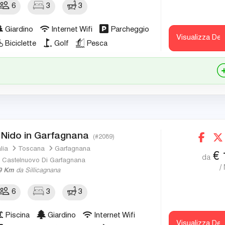
6
3
3
Giardino
Internet Wifi
Parcheggio
Visualizza Det
Biciclette
Golf
Pesca
l Nido in Garfagnana
(#2089)
alia
Toscana
Garfagnana
€
da
Castelnuovo Di Garfagnana
/
9 Km
da Sillicagnana
6
3
3
Piscina
Giardino
Internet Wifi
Visualizza Det