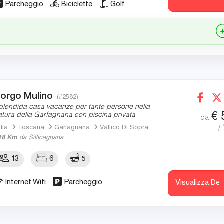
Parcheggio
Biciclette
Golf
orgo Mulino
(#2582)
plendida casa vacanze per tante persone nella
€
atura della Garfagnana con piscina privata
da
/
alia
Toscana
Garfagnana
Vallico Di Sopra
18 Km
da Sillicagnana
13
6
5
Internet Wifi
Parcheggio
Visualizza Det