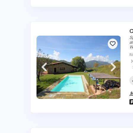
C
S
a
W
It