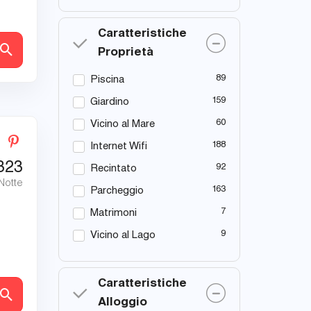
Caratteristiche
tagli
Proprietà
89
Piscina
159
Giardino
60
Vicino al Mare
188
Internet Wifi
323
92
Recintato
 Notte
163
Parcheggio
7
Matrimoni
9
Vicino al Lago
Caratteristiche
tagli
Alloggio