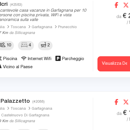
lcri
(#2583)
ncantevole casa vacanze in Garfagnana per 10
€
ersone con piscina privata, WiFi e vista
da
anoramica sulla valle
/
alia
Toscana
Garfagnana
Prunecchio
7 Km
da Sillicagnana
10
4
2
Piscina
Internet Wifi
Parcheggio
Visualizza Det
Vicino al Paese
l Palazzetto
(#2088)
alia
Toscana
Garfagnana
€
da
Castelnuovo Di Garfagnana
/
9 Km
da Sillicagnana