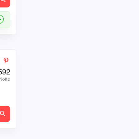
592
 Notte
tagli