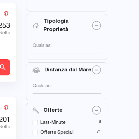
Tipologia
253
Proprietà
 Notte
Qualsiasi
tagli
Distanza dal Mare
Qualsiasi
Offerte
201
8
Last-Minute
 Notte
71
Offerte Speciali