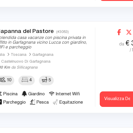
apanna del Pastore
(#3083)
plendida casa vacanze con piscina privata in
€
ffitto in Garfagnana vicino Lucca con giardino,
da
iFi e parcheggio
/
alia
Toscana
Garfagnana
Castelnuovo Di Garfagnana
10 Km
da Sillicagnana
10
4
5
Piscina
Giardino
Internet Wifi
Visualizza Det
Parcheggio
Pesca
Equitazione