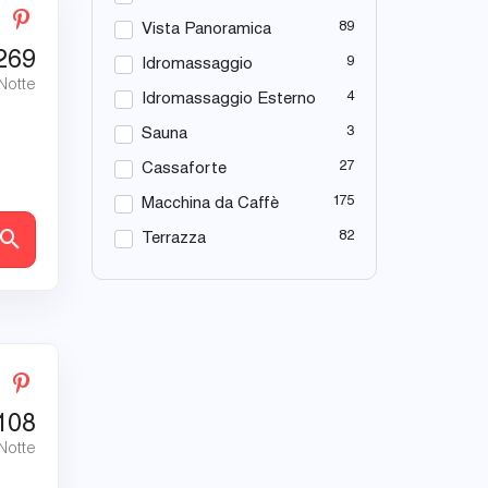
89
Vista Panoramica
269
9
Idromassaggio
 Notte
4
Idromassaggio Esterno
3
Sauna
27
Cassaforte
175
Macchina da Caffè
82
tagli
Terrazza
108
 Notte