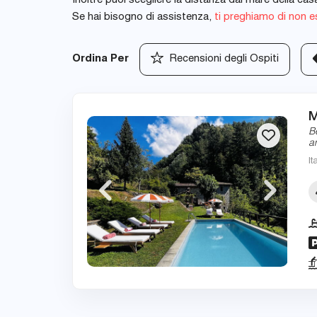
Inoltre puoi scegliere la distanza dal mare della ca
Se hai bisogno di assistenza,
ti preghiamo di non es
Ordina Per
Recensioni degli Ospiti
M
B
a
It