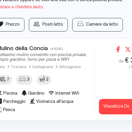
sa vacanze oppure se vuoi una villa con o senza piscina privata.
itare a chiedere aiuto
.
Prezzo
Posti letto
Camere da letto
ulino della Concia
(#4045)
ellissimo mulino convertito con piscina privata,
€
mpio giardino, forno per pizza e WIFI
da
/
alia
Toscana
Garfagnana
Sillicagnana
7
3
2
Piscina
Giardino
Internet Wifi
Parcheggio
Vicinanza all'acqua
Visualizza Det
Pesca