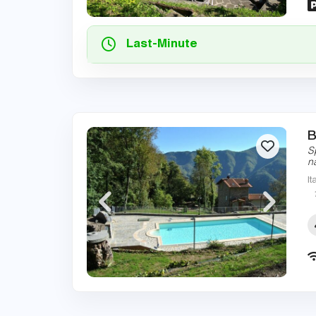
Last-Minute
B
S
n
It