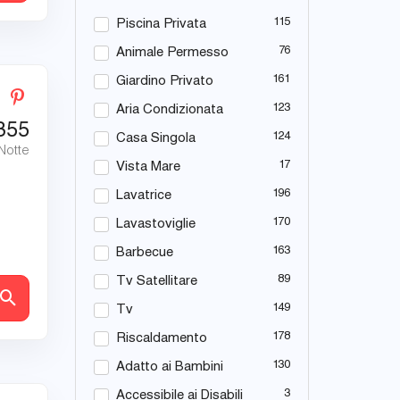
115
Piscina Privata
76
Animale Permesso
161
Giardino Privato
123
Aria Condizionata
355
124
Casa Singola
 Notte
17
Vista Mare
196
Lavatrice
170
Lavastoviglie
163
Barbecue
89
Tv Satellitare
tagli
149
Tv
178
Riscaldamento
130
Adatto ai Bambini
3
Accessibile ai Disabili