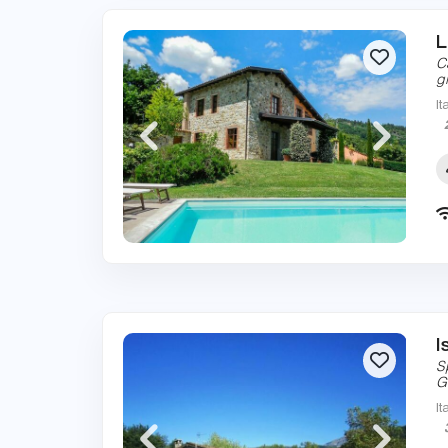
L
C
g
It
I
S
G
It