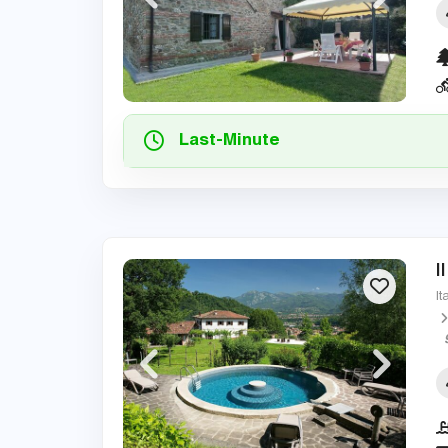
Last-Minute
I
It