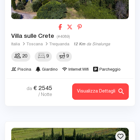
Villa sulle Crete
(#4089)
Italia
Toscana
Trequanda
12 Km
da Sinalunga
20
9
9
Piscina
Giardino
Internet Wifi
Parcheggio
€
2545
da
Visualizza Dettagli
/ Notte