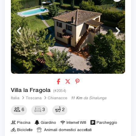
Villa la Fragola
(#2054)
Italia
Toscana
Chianacce
11 Km
da Sinalunga
6
3
2
Piscina
Giardino
Internet Wifi
Parcheggio
Biciclette
Animali domestici accettati