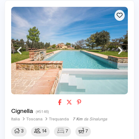
Cignella
(#5146)
Italia
Toscana
Trequanda
7 Km
da Sinalunga
3
14
7
7