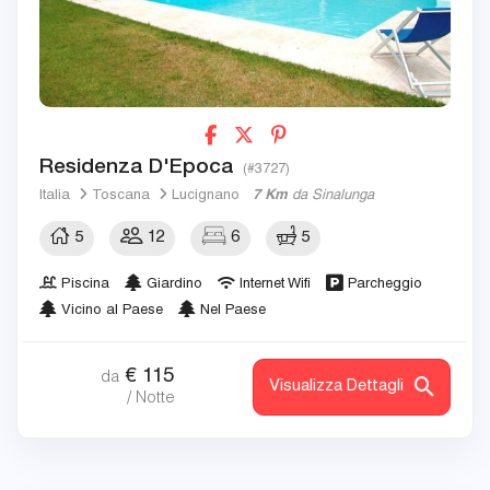
Residenza D'Epoca
(#3727)
Italia
Toscana
Lucignano
7 Km
da Sinalunga
5
12
6
5
Piscina
Giardino
Internet Wifi
Parcheggio
Vicino al Paese
Nel Paese
€
115
da
Visualizza Dettagli
/ Notte