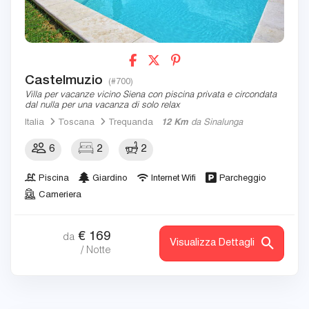
Castelmuzio
(#700)
Villa per vacanze vicino Siena con piscina privata e circondata
dal nulla per una vacanza di solo relax
Italia
Toscana
Trequanda
12 Km
da Sinalunga
6
2
2
Piscina
Giardino
Internet Wifi
Parcheggio
Cameriera
€
169
da
Visualizza Dettagli
/ Notte