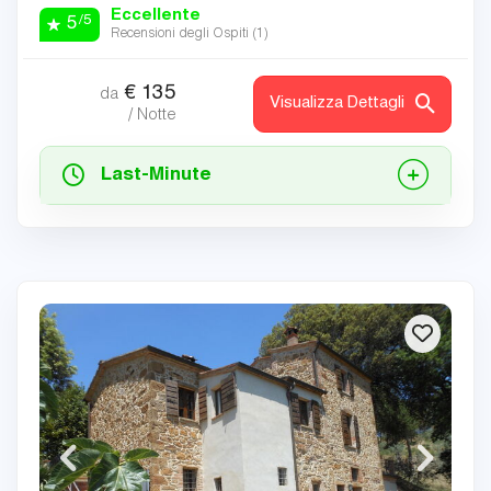
Eccellente
/5
5
Recensioni degli Ospiti (
1
)
€
135
da
Visualizza Dettagli
/ Notte
Last-Minute