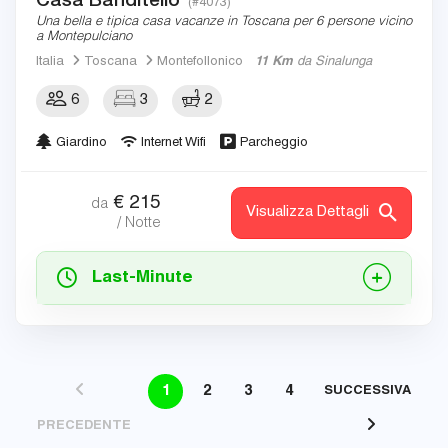
(#4073)
Una bella e tipica casa vacanze in Toscana per 6 persone vicino
a Montepulciano
Italia
Toscana
Montefollonico
11 Km
da Sinalunga
6
3
2
Giardino
Internet Wifi
Parcheggio
€
215
da
Visualizza Dettagli
/ Notte
Last-Minute
1
2
3
4
SUCCESSIVA
PRECEDENTE