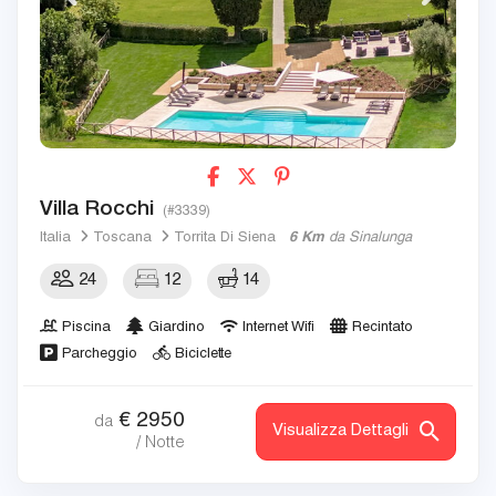
Villa Rocchi
(#3339)
Italia
Toscana
Torrita Di Siena
6 Km
da Sinalunga
24
12
14
Piscina
Giardino
Internet Wifi
Recintato
Parcheggio
Biciclette
€
2950
da
Visualizza Dettagli
/ Notte