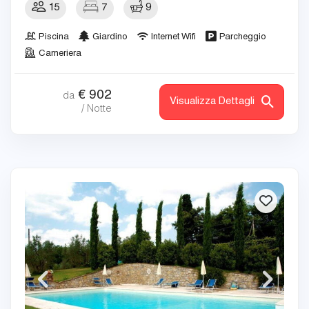
15
7
9
Piscina
Giardino
Internet Wifi
Parcheggio
Cameriera
€
902
da
Visualizza Dettagli
/ Notte