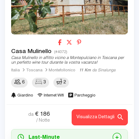
Casa Mulinello
(#4072)
Casa Mulinello in affitto vicino a Montepulciano in Toscana per
un perfetto wine tour durante la vostra vacanza!
Italia
Toscana
Montefollonico
11 Km
da Sinalunga
6
3
2
Giardino
Internet Wifi
Parcheggio
€
186
da
Visualizza Dettagli
/ Notte
Last-Minute