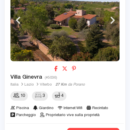
Villa Ginevra
(#5036)
Italia
Lazio
Viterbo
27 Km
da Porano
10
3
4
Piscina
Giardino
Internet Wifi
Recintato
Parcheggio
Proprietario vive sulla proprietà