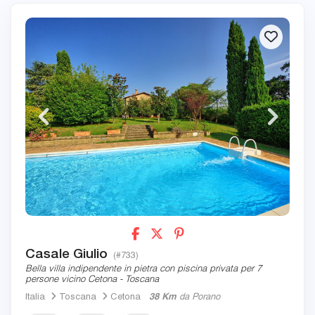
Casale Giulio
(#733)
Bella villa indipendente in pietra con piscina privata per 7
persone vicino Cetona - Toscana
Italia
Toscana
Cetona
38 Km
da Porano