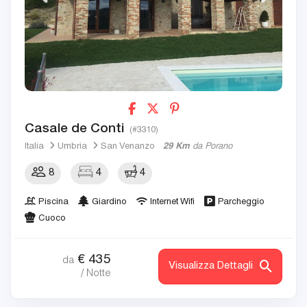
Casale de Conti
(#3310)
Italia
Umbria
San Venanzo
29 Km
da Porano
8
4
4
Piscina
Giardino
Internet Wifi
Parcheggio
Cuoco
€
435
da
Visualizza Dettagli
/ Notte