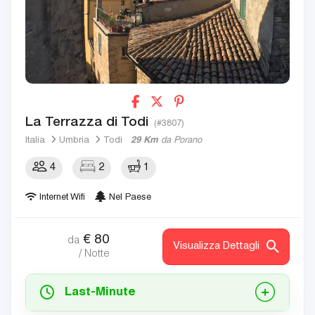
La Terrazza di Todi
(#3807)
Italia
Umbria
Todi
29 Km
da Porano
4
2
1
Internet Wifi
Nel Paese
€
80
da
Visualizza Dettagli
/ Notte
Last-Minute