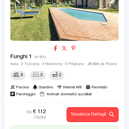
Funghi 1
(#1801)
Italia
Toscana
Maremma
Pitigliano
35 Km
da Porano
9
3
2
Piscina
Giardino
Internet Wifi
Recintato
Parcheggio
Animali domestici accettati
€
112
da
Visualizza Dettagli
/ Notte