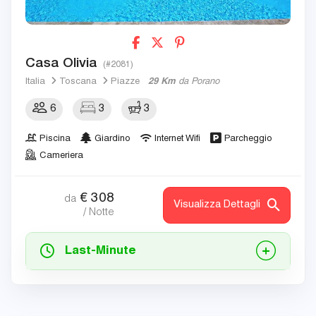
Casa Olivia
(#2081)
Italia
Toscana
Piazze
29 Km
da Porano
6
3
3
Piscina
Giardino
Internet Wifi
Parcheggio
Cameriera
€
308
da
Visualizza Dettagli
/ Notte
Last-Minute