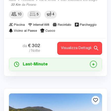
Italia
Toscana
Val D'Orcia
San Casciano Dei Bagni
33 Km
da Porano
10
5
4
Piscina
Internet Wifi
Recintato
Parcheggio
Vicino al Paese
Cuoco
€
302
da
Visualizza Dettagli
/ Notte
Last-Minute