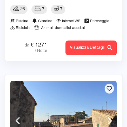
26
7
7
Piscina
Giardino
Internet Wifi
Parcheggio
Biciclette
Animali domestici accettati
€
1271
da
Visualizza Dettagli
/ Notte