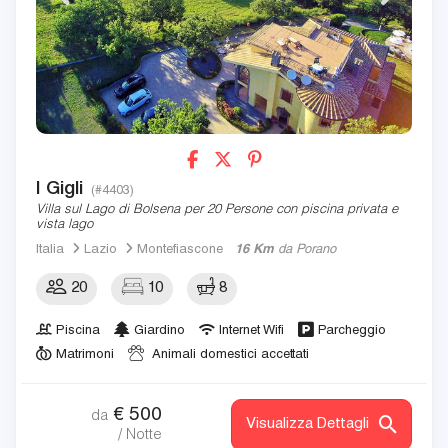
I Gigli
(#4403)
Villa sul Lago di Bolsena per 20 Persone con piscina privata e
vista lago
Italia
Lazio
Montefiascone
16 Km
da Porano
20
10
8
Piscina
Giardino
Internet Wifi
Parcheggio
Matrimoni
Animali domestici accettati
€
500
da
Visualizza Dettagli
/ Notte