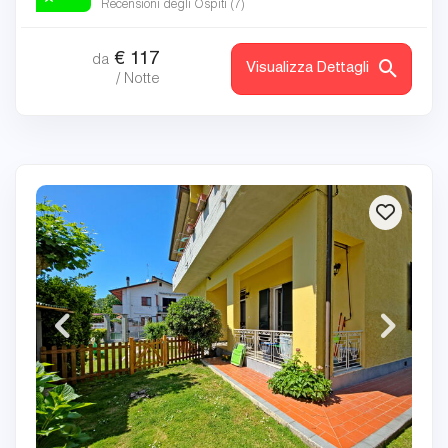
Recensioni degli Ospiti (
7
)
€
117
da
Visualizza Dettagli
/ Notte