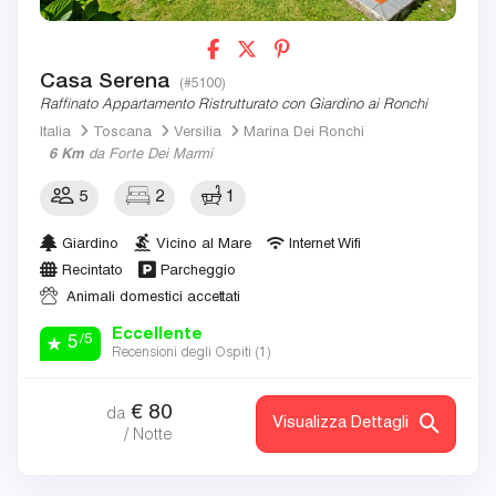
Casa Serena
(#5100)
Raffinato Appartamento Ristrutturato con Giardino ai Ronchi
Italia
Toscana
Versilia
Marina Dei Ronchi
6 Km
da Forte Dei Marmi
5
2
1
Giardino
Vicino al Mare
Internet Wifi
Recintato
Parcheggio
Animali domestici accettati
Eccellente
/5
5
Recensioni degli Ospiti (
1
)
€
80
da
Visualizza Dettagli
/ Notte