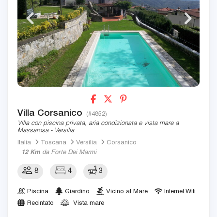
Villa Corsanico
(#4852)
Villa con piscina privata, aria condizionata e vista mare a
Massarosa - Versilia
Italia
Toscana
Versilia
Corsanico
12 Km
da Forte Dei Marmi
8
4
3
Piscina
Giardino
Vicino al Mare
Internet Wifi
Recintato
Vista mare