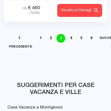
€
460
da
Visualizza Dettagli
/ Notte
1
2
3
4
5
6
SUCC
PRECEDENTE
SUGGERIMENTI PER CASE
VACANZA E VILLE
Case Vacanza a Montignoso