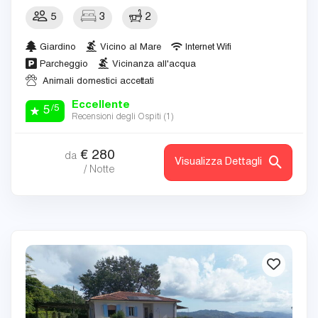
5
3
2
Giardino
Vicino al Mare
Internet Wifi
Parcheggio
Vicinanza all'acqua
Animali domestici accettati
Eccellente
/5
5
Recensioni degli Ospiti (
1
)
€
280
da
Visualizza Dettagli
/ Notte