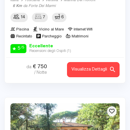
Italia
Toscana
Versilia
Marina Dei Ronchi
6 Km
da Forte Dei Marmi
14
7
6
Piscina
Vicino al Mare
Internet Wifi
Recintato
Parcheggio
Matrimoni
Eccellente
/5
5
Recensioni degli Ospiti (
1
)
€
750
da
Visualizza Dettagli
/ Notte