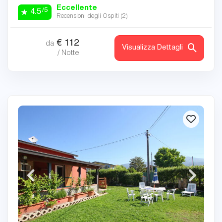
Eccellente
/5
4.5
Recensioni degli Ospiti (
2
)
€
112
da
Visualizza Dettagli
/ Notte