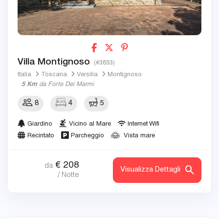
Villa Montignoso
(#3833)
Italia
Toscana
Versilia
Montignoso
5 Km
da Forte Dei Marmi
8
4
5
Giardino
Vicino al Mare
Internet Wifi
Recintato
Parcheggio
Vista mare
€
208
da
Visualizza Dettagli
/ Notte