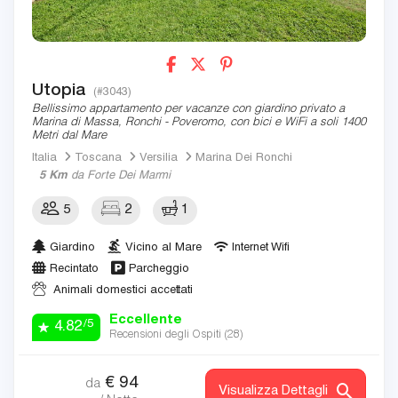
Utopia
(#3043)
Bellissimo appartamento per vacanze con giardino privato a
Marina di Massa, Ronchi - Poveromo, con bici e WiFi a soli 1400
Metri dal Mare
Italia
Toscana
Versilia
Marina Dei Ronchi
5 Km
da Forte Dei Marmi
5
2
1
Giardino
Vicino al Mare
Internet Wifi
Recintato
Parcheggio
Animali domestici accettati
Eccellente
/5
4.82
Recensioni degli Ospiti (
28
)
€
94
da
Visualizza Dettagli