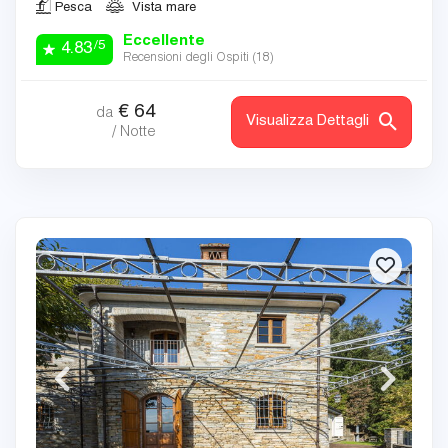
Pesca
Vista mare
Eccellente
/5
4.83
Recensioni degli Ospiti (
18
)
€
64
da
Visualizza Dettagli
/ Notte