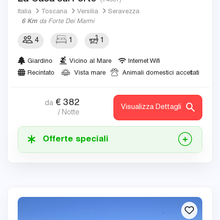
(#4681)
Italia
Toscana
Versilia
Seravezza
6 Km
da Forte Dei Marmi
4
1
1
Giardino
Vicino al Mare
Internet Wifi
Recintato
Vista mare
Animali domestici accettati
€
382
da
Visualizza Dettagli
/ Notte
Offerte speciali