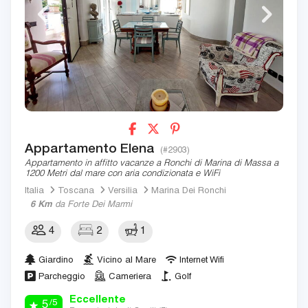
Appartamento Elena
(#2903)
Appartamento in affitto vacanze a Ronchi di Marina di Massa a
1200 Metri dal mare con aria condizionata e WiFi
Italia
Toscana
Versilia
Marina Dei Ronchi
6 Km
da Forte Dei Marmi
4
2
1
Giardino
Vicino al Mare
Internet Wifi
Parcheggio
Cameriera
Golf
Eccellente
/5
5