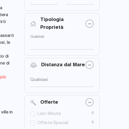
ra
tiera
Tipologia
irti
Proprietà
lassarti
Qualsiasi
si, le
io di
one di
Distanza dal Mare
 più
Qualsiasi
Offerte
ille in
0
Last-Minute
0
Offerte Speciali