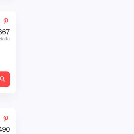
367
 Notte
tagli
490