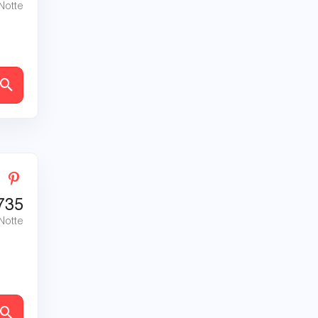
 Notte
tagli
735
 Notte
tagli