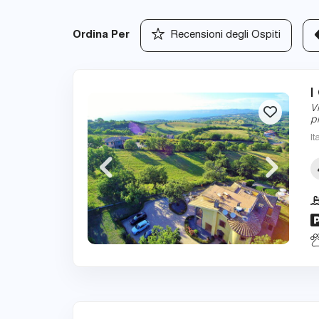
Ordina Per
Recensioni degli Ospiti
I
V
p
It