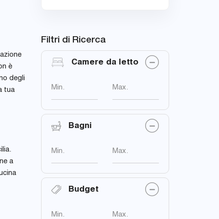
Filtri di Ricerca
lazione
Camere da letto
on è
no degli
Min.
Max.
a tua
Bagni
lia.
Min.
Max.
ne a
ucina
Budget
Min.
Max.