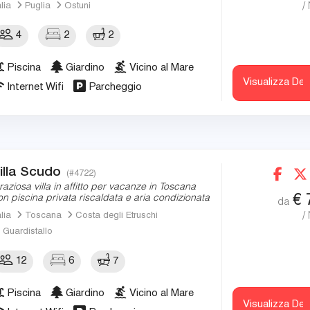
/
alia
Puglia
Ostuni
4
2
2
Piscina
Giardino
Vicino al Mare
Visualizza Det
Internet Wifi
Parcheggio
illa Scudo
(#4722)
raziosa villa in affitto per vacanze in Toscana
€
on piscina privata riscaldata e aria condizionata
da
/
alia
Toscana
Costa degli Etruschi
Guardistallo
12
6
7
Piscina
Giardino
Vicino al Mare
Visualizza Det