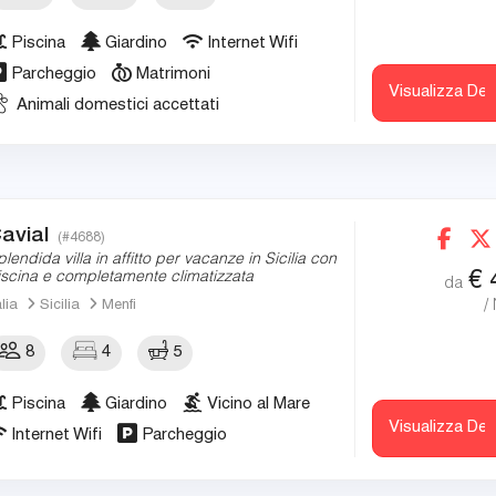
Piscina
Giardino
Internet Wifi
Parcheggio
Matrimoni
Visualizza Det
Animali domestici accettati
avial
(#4688)
plendida villa in affitto per vacanze in Sicilia con
€
iscina e completamente climatizzata
da
/
alia
Sicilia
Menfi
8
4
5
Piscina
Giardino
Vicino al Mare
Visualizza Det
Internet Wifi
Parcheggio