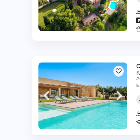
C
S
p
It