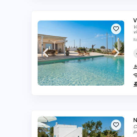
V
V
v
It
N
C
p