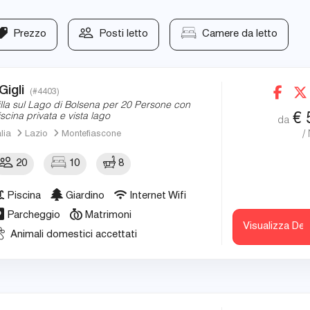
Prezzo
Posti letto
Camere da letto
 Gigli
(#4403)
illa sul Lago di Bolsena per 20 Persone con
€
iscina privata e vista lago
da
/
alia
Lazio
Montefiascone
20
10
8
Piscina
Giardino
Internet Wifi
Parcheggio
Matrimoni
Visualizza Det
Animali domestici accettati