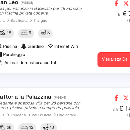
an Leo
(#4404)
illa per vacanze in Basilicata per 19 Persone
€
on Piscina privata coperta
da
/
alia
Basilicata
Trivigno
18
9
8
Piscina
Giardino
Internet Wifi
Parcheggio
Visualizza Det
Animali domestici accettati
attoria la Palazzina
(#4454)
legante e spaziosa villa per 28 persone con
€
1
arco, piscina privata e campo da pallavolo
da
/
alia
Toscana
Val D'Orcia
Radicofani
28
13
13