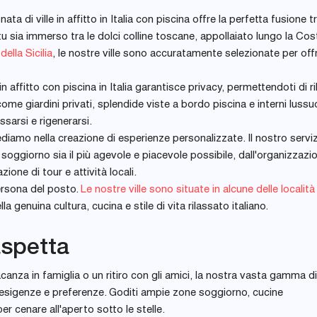
ta di ville in affitto in Italia con piscina offre la perfetta fusione t
 sia immerso tra le dolci colline toscane, appollaiato lungo la Cos
 della Sicilia
, le nostre ville sono accuratamente selezionate per offr
n affitto con piscina in Italia garantisce privacy, permettendoti di ri
ome giardini privati, splendide viste a bordo piscina e interni lussuo
ssarsi e rigenerarsi.
ediamo nella creazione di esperienze personalizzate. Il nostro serviz
 soggiorno sia il più agevole e piacevole possibile, dall'organizzazi
ione di tour e attività locali.
persona del posto.
Le nostre ville sono situate in alcune delle località
a genuina cultura, cucina e stile di vita rilassato italiano.
 aspetta
nza in famiglia o un ritiro con gli amici, la nostra vasta gamma di v
 le esigenze e preferenze. Goditi ampie zone soggiorno, cucine
r cenare all'aperto sotto le stelle.