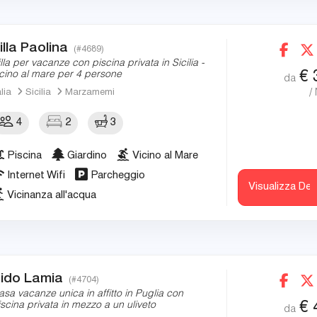
illa Paolina
(#4689)
illa per vacanze con piscina privata in Sicilia -
€
icino al mare per 4 persone
da
/
alia
Sicilia
Marzamemi
4
2
3
Piscina
Giardino
Vicino al Mare
Internet Wifi
Parcheggio
Visualizza Det
Vicinanza all'acqua
ido Lamia
(#4704)
asa vacanze unica in affitto in Puglia con
€
iscina privata in mezzo a un uliveto
da