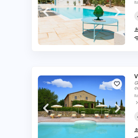
It
V
G
c
It