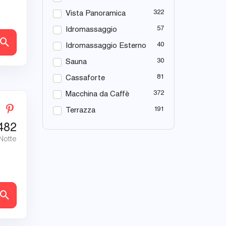
322
Vista Panoramica
57
Idromassaggio
tagli
40
Idromassaggio Esterno
30
Sauna
81
Cassaforte
372
Macchina da Caffè
191
Terrazza
482
 Notte
tagli