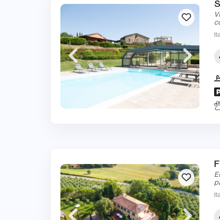
S
V
c
It
F
E
p
It