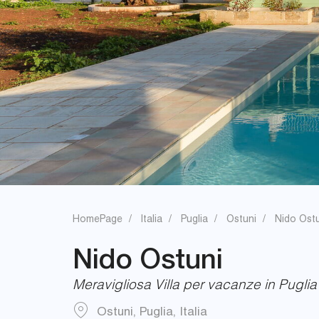
HomePage
Italia
Puglia
Ostuni
Nido Ost
Nido Ostuni
Meravigliosa Villa per vacanze in Puglia 
Ostuni
,
Puglia
,
Italia