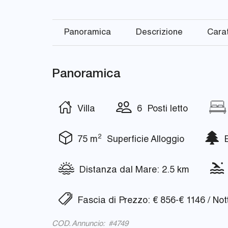
Panoramica
Descrizione
Carat
Panoramica
Villa
6 Posti letto
2
75 m
Superficie Alloggio
Es
Distanza dal Mare: 2.5 km
Fascia di Prezzo: € 856-€ 1146 / Not
COD. Annuncio: #4749