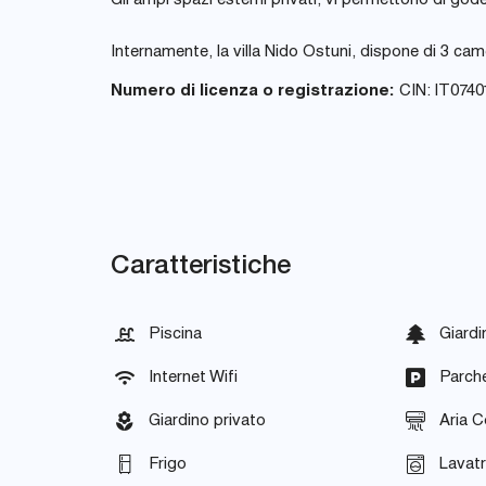
Gli ampi spazi esterni privati, vi permettono di god
Internamente, la villa Nido Ostuni, dispone di 3 cam
Numero di licenza o registrazione:
CIN: IT0740
Caratteristiche
Piscina
Giardi
Internet Wifi
Parch
Giardino privato
Aria C
Frigo
Lavatr