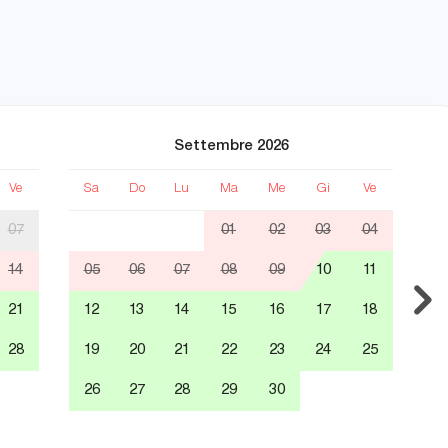
Settembre 2026
Ve
Sa
Do
Lu
Ma
Me
Gi
Ve
S
07
01
02
03
04
14
05
06
07
08
09
10
11
0
21
12
13
14
15
16
17
18
1
28
19
20
21
22
23
24
25
1
26
27
28
29
30
2
3