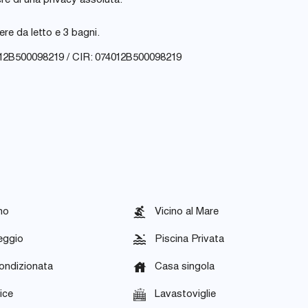
ere di una privacy assoluta.
ere da letto e 3 bagni.
12B500098219 / CIR: 074012B500098219
no
Vicino al Mare
eggio
Piscina Privata
ondizionata
Casa singola
ice
Lavastoviglie