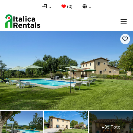
(
0
)
+35 Foto