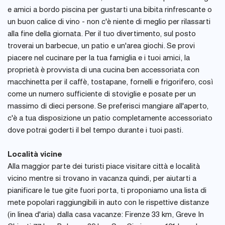
e amici a bordo piscina per gustarti una bibita rinfrescante o
un buon calice di vino - non c'è niente di meglio per rilassarti
alla fine della giornata. Per il tuo divertimento, sul posto
troverai un barbecue, un patio e un'area giochi. Se provi
piacere nel cucinare per la tua famiglia e i tuoi amici, la
proprietà è provvista di una cucina ben accessoriata con
macchinetta per il caffè, tostapane, fornelli e frigorifero, così
come un numero sufficiente di stoviglie e posate per un
massimo di dieci persone. Se preferisci mangiare all'aperto,
c'è a tua disposizione un patio completamente accessoriato
dove potrai goderti il bel tempo durante i tuoi pasti.
Località vicine
Alla maggior parte dei turisti piace visitare città e località
vicino mentre si trovano in vacanza quindi, per aiutarti a
pianificare le tue gite fuori porta, ti proponiamo una lista di
mete popolari raggiungibili in auto con le rispettive distanze
(in linea d'aria) dalla casa vacanze: Firenze 33 km, Greve In