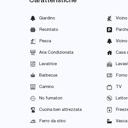
Giardino
Vicino
Recintato
Parch
Pesca
Vicino
Aria Condizionata
Casa 
Lavatrice
Lavast
Barbecue
Forno
Camino
TV
No fumatori
Letto
Cucina ben attrezzata
Freez
Ferro da stiro
Vasca