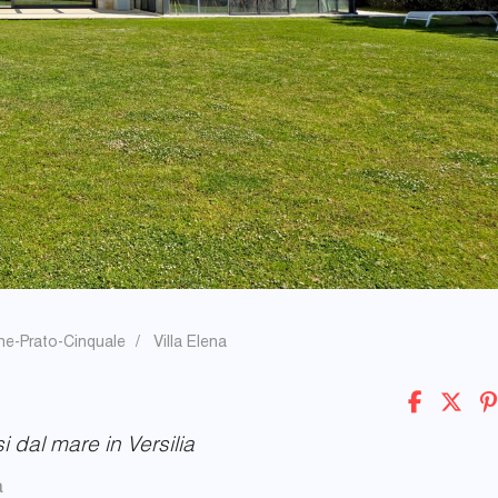
e-Prato-Cinquale
Villa Elena
 dal mare in Versilia
a