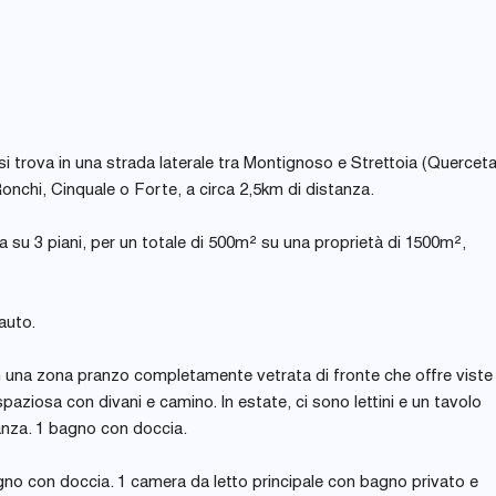
 si trova in una strada laterale tra Montignoso e Strettoia (Quercet
Ronchi, Cinquale o Forte, a circa 2,5km di distanza.
a su 3 piani, per un totale di 500m² su una proprietà di 1500m²,
auto.
on una zona pranzo completamente vetrata di fronte che offre viste
paziosa con divani e camino. In estate, ci sono lettini e un tavolo
tanza. 1 bagno con doccia.
agno con doccia. 1 camera da letto principale con bagno privato e