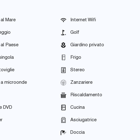
 al Mare
Internet Wifi
eggio
Golf
 al Paese
Giardino privato
singola
Frigo
oviglie
Stereo
 a microonde
Zanzariere
Riscaldamento
re DVD
Cucina
er
Asciugatrice
Doccia