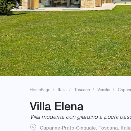
HomePage
Italia
Toscana
Versilia
Capann
Villa Elena
Villa moderna con giardino a pochi passi
Capanne-Prato-Cinquale
,
Toscana
,
Itali