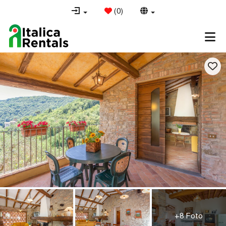
(
0
)
+8 Foto