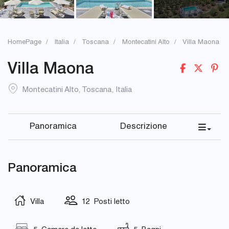
HomePage
Italia
Toscana
Montecatini Alto
Villa Maona
Villa Maona
Montecatini Alto
,
Toscana
,
Italia
Panoramica
Descrizione
Panoramica
Villa
12 Posti letto