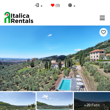
(
0
)
+29 Foto