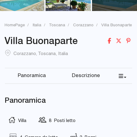
HomePage
Italia
Toscana
Corazzano
Villa Buonaparte
Villa Buonaparte
Corazzano
,
Toscana
,
Italia
Panoramica
Descrizione
Panoramica
Villa
8 Posti letto