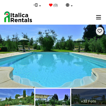
(
0
)
+32 Foto