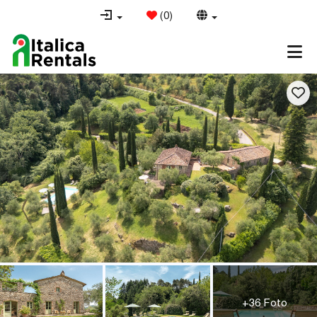
(
0
)
+36 Foto