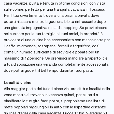
casa vacanze, pulita e tenuta in ottime condizioni con vista
sulle colline, perfetta per una tranquilla vacanza in Toscana.
Per il tuo divertimento troverai una piscina privata dove
poterti rilassare mentre ti godi una bibita rinfrescante dopo
una giornata impegnativa ricca di shopping. Se provi piacere
nel cucinare per la tua famiglia e i tuoi amici, la proprietà è
provvista di una cucina ben accessoriata con macchinetta per
il caffè, microonde, tostapane, fornelli e frigorifero, così
come un numero sufficiente di stoviglie e posate per un
massimo di 12 persone. Se preferisci mangiare all'aperto, c'è
a tua disposizione una veranda completamente accessoriata
dove potrai goderti il bel tempo durante i tuoi pasti.
Località vicine
Alla maggior parte dei turisti piace visitare città e località nella
zona mentre si trovano in vacanza quindi, per aiutarti a
pianificare le tue gite fuori porta, ti proponiamo una lista di
mete popolari raggiungibili in auto con le rispettive distanze
(in linea d'aria) dalla casa vacanze: Lucca 17 km, Viareggio 21