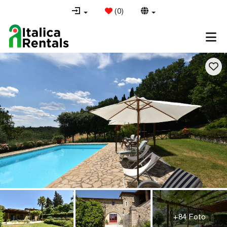
(
0
)
+84 Foto