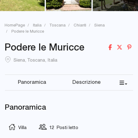
HomePage
Italia
Toscana
Chianti
Siena
Podere le Muricce
Podere le Muricce
Siena
,
Toscana
,
Italia
Panoramica
Descrizione
Panoramica
Villa
12 Posti letto