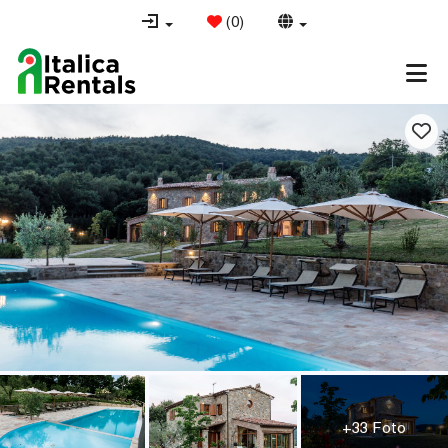
(
0
)
+33 Foto