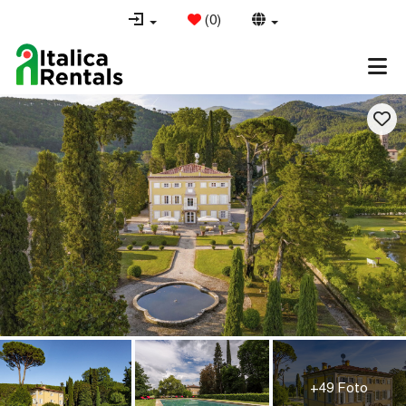
(
0
)
+49 Foto