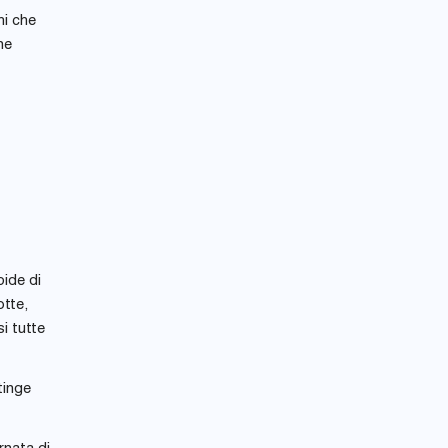
hi che
ne
pide di
otte,
i tutte
tinge