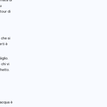
rnata di
su
tour di
 che si
rti è
iglio.
 chi vi
hetto.
’acqua è