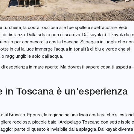
è turchese, la costa rocciosa alle tue spalle è spettacolare. Vedi
di distanza. Dalla sdraio non ci si arriva. Dal kayak sì. Il kayak da m
iù bello per conoscere la costa toscana. Si pagaia in luoghi che no
te in cui la luce immerge l'acqua in tonalità di blu e verde che si
io raggiungibile solo dall'acqua.
 di esperienza in mare aperto. Ma dovresti sapere cosa ti aspetta 
e in Toscana è un'esperienza
 e al Brunello. Eppure, la regione ha una linea costiera che si estend
liere rocciose, piccole baie, l’Arcipelago Toscano con sette isole e
aggior parte di questo è invisibile dalla spiaggia. Dal kayak diventa v