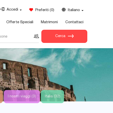
Accedi
Preferiti
(
0
)
Italiano
Offerte Speciali
Matrimoni
Contattaci
Cerca
sone
I nostri viaggi (3)
Italia (32)