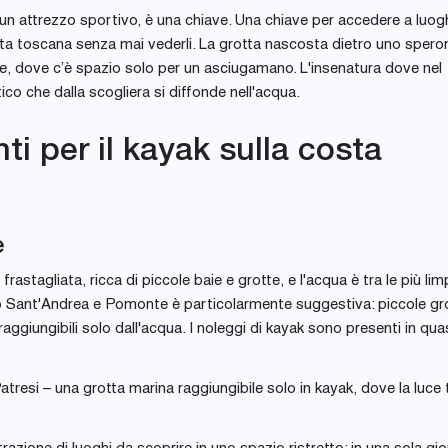
è un attrezzo sportivo, è una chiave. Una chiave per accedere a luog
osta toscana senza mai vederli. La grotta nascosta dietro uno spero
ere, dove c’è spazio solo per un asciugamano. L'insenatura dove nel
co che dalla scogliera si diffonde nell'acqua.
nti per il kayak sulla costa
e
rastagliata, ricca di piccole baie e grotte, e l'acqua è tra le più lim
po Sant'Andrea e Pomonte è particolarmente suggestiva: piccole gr
giungibili solo dall'acqua. I noleggi di kayak sono presenti in quas
atresi – una grotta marina raggiungibile solo in kayak, dove la luce 