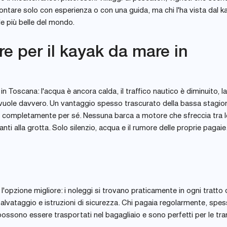
rontare solo con esperienza o con una guida, ma chi l'ha vista dal k
e più belle del mondo.
re per il kayak da mare in
n Toscana: l'acqua è ancora calda, il traffico nautico è diminuito, la
 vuole davvero. Un vantaggio spesso trascurato della bassa stagion
ie completamente per sé. Nessuna barca a motore che sfreccia tra l
ti alla grotta. Solo silenzio, acqua e il rumore delle proprie pagaie
l'opzione migliore: i noleggi si trovano praticamente in ogni tratto 
lvataggio e istruzioni di sicurezza. Chi pagaia regolarmente, spes
possono essere trasportati nel bagagliaio e sono perfetti per le tran