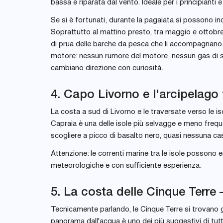
bassa e riparata dal vento. Ideale per i principianti e 
Se si è fortunati, durante la pagaiata si possono i
Soprattutto al mattino presto, tra maggio e ottobre,
di prua delle barche da pesca che li accompagnano. D
motore: nessun rumore del motore, nessun gas di sca
cambiano direzione con curiosità.
4. Capo Livorno e l'arcipelago
La costa a sud di Livorno e le traversate verso le is
Capraia è una delle isole più selvagge e meno freque
scogliere a picco di basalto nero, quasi nessuna casa
Attenzione: le correnti marine tra le isole possono 
meteorologiche e con sufficiente esperienza.
5. La costa delle Cinque Terre
Tecnicamente parlando, le Cinque Terre si trovano già
panorama dall'acqua è uno dei più suggestivi di tutt