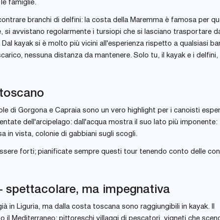
le famiglie.
ncontrare branchi di delfini: la costa della Maremma è famosa per qu
 si avvistano regolarmente i tursiopi che si lasciano trasportare d
al kayak si è molto più vicini all'esperienza rispetto a qualsiasi ba
rico, nessuna distanza da mantenere. Solo tu, il kayak e i delfini,
 toscano
ole di Gorgona e Capraia sono un vero highlight per i canoisti esper
ntate dell'arcipelago: dall'acqua mostra il suo lato più imponente:
 in vista, colonie di gabbiani sugli scogli.
essere forti; pianificate sempre questi tour tenendo conto delle con
 – spettacolare, ma impegnativa
 in Liguria, ma dalla costa toscana sono raggiungibili in kayak. Il
o il Mediterraneo: pittoreschi villaggi di pescatori, vigneti che sce