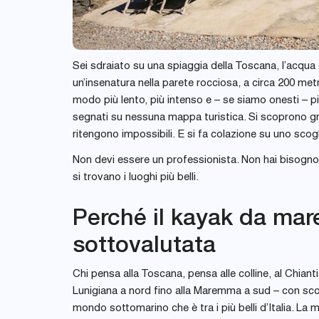
Sei sdraiato su una spiaggia della Toscana, l’acqua 
un’insenatura nella parete rocciosa, a circa 200 metri 
modo più lento, più intenso e – se siamo onesti – p
segnati su nessuna mappa turistica. Si scoprono grot
ritengono impossibili. E si fa colazione su uno scogl
Non devi essere un professionista. Non hai bisogno
si trovano i luoghi più belli.
Perché il kayak da mar
sottovalutata
Chi pensa alla Toscana, pensa alle colline, al Chianti
Lunigiana a nord fino alla Maremma a sud – con scog
mondo sottomarino che è tra i più belli d’Italia. La m