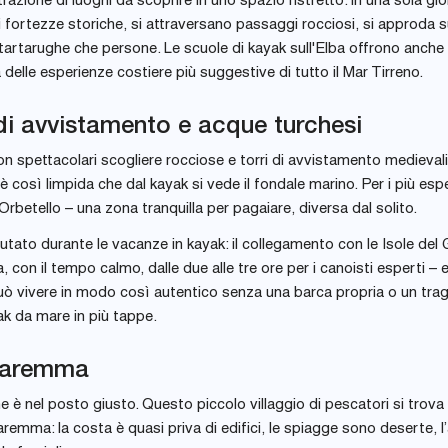
razione di luoghi da scoprire in uno spazio ristretto: in una sola gio
i fortezze storiche, si attraversano passaggi rocciosi, si approda 
artarughe che persone. Le scuole di kayak sull'Elba offrono anche 
na delle esperienze costiere più suggestive di tutto il Mar Tirreno.
i di avvistamento e acque turchesi
n spettacolari scogliere rocciose e torri di avvistamento medievali
così limpida che dal kayak si vede il fondale marino. Per i più espe
Orbetello – una zona tranquilla per pagaiare, diversa dal solito.
tato durante le vacanze in kayak: il collegamento con le Isole del G
con il tempo calmo, dalle due alle tre ore per i canoisti esperti – e
 può vivere in modo così autentico senza una barca propria o un trag
ak da mare in più tappe.
 Maremma
e è nel posto giusto. Questo piccolo villaggio di pescatori si trova
aremma: la costa è quasi priva di edifici, le spiagge sono deserte, l