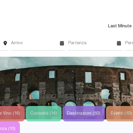
Last Minute
Arrivo
Partenza
Per
e Vino (16)
Curiosità (14)
Destinazioni (50)
Eventi (10)
nza (10)