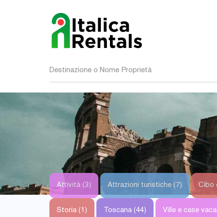
Destinazione o Nome Proprietà
Attività (3)
Attrazioni turistiche (7)
Cibo 
Storia (1)
Toscana (44)
Ville e case vaca