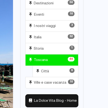
50
Destinazioni
10
Eventi
3
I nostri viaggi
32
Italia
1
Storia
44
Toscana
6
Città
10
Ville e case vacanza
La Dolce Vita Blog - Home