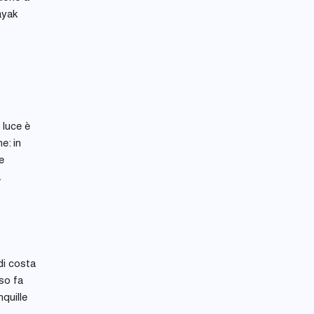
ayak
 luce è
e: in
e
.
di costa
so fa
quille