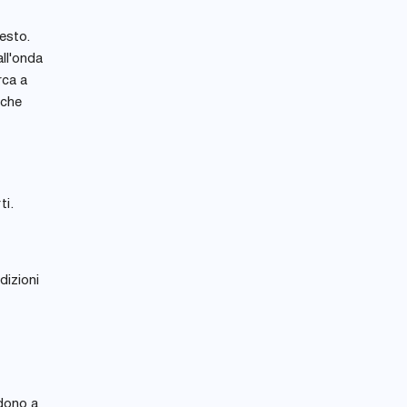
esto.
all'onda
rca a
 che
ti.
dizioni
ndono a