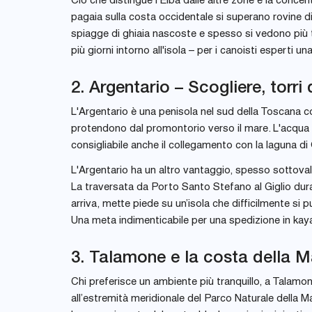
Ciò che distingue l'Elba dalle altre zone è la concent
pagaia sulla costa occidentale si superano rovine d
spiagge di ghiaia nascoste e spesso si vedono più t
più giorni intorno all'isola – per i canoisti esperti u
2. Argentario – Scogliere, torr
L'Argentario è una penisola nel sud della Toscana co
protendono dal promontorio verso il mare. L'acqua è 
consigliabile anche il collegamento con la laguna di 
L'Argentario ha un altro vantaggio, spesso sottovalu
La traversata da Porto Santo Stefano al Giglio dura, 
arriva, mette piede su un’isola che difficilmente si
Una meta indimenticabile per una spedizione in kay
3. Talamone e la costa della
Chi preferisce un ambiente più tranquillo, a Talamon
all’estremità meridionale del Parco Naturale della M