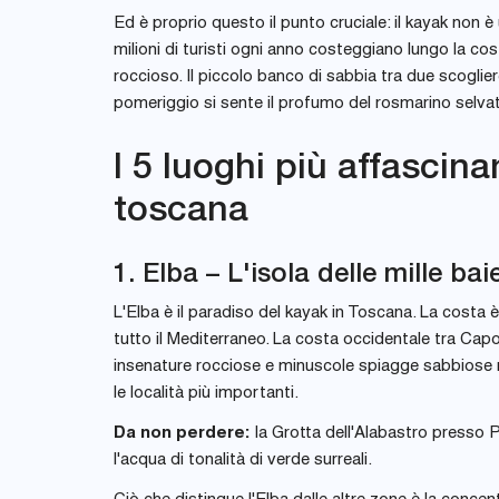
Ed è proprio questo il punto cruciale: il kayak non 
milioni di turisti ogni anno costeggiano lungo la c
roccioso. Il piccolo banco di sabbia tra due scogli
pomeriggio si sente il profumo del rosmarino selvati
I 5 luoghi più affascina
toscana
1. Elba – L'isola delle mille bai
L'Elba è il paradiso del kayak in Toscana. La costa è f
tutto il Mediterraneo. La costa occidentale tra Ca
insenature rocciose e minuscole spiagge sabbiose rag
le località più importanti.
Da non perdere:
la Grotta dell'Alabastro presso P
l'acqua di tonalità di verde surreali.