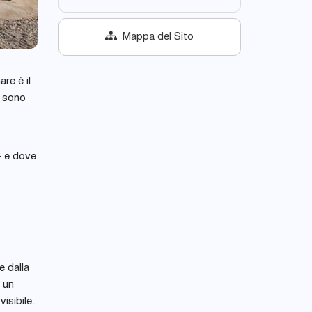
Mappa del Sito
are è il
n sono
– e dove
e dalla
 un
isibile.