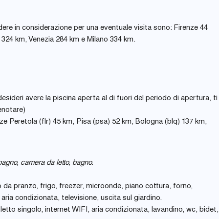
dere in considerazione per una eventuale visita sono: Firenze 44
 324 km, Venezia 284 km e Milano 334 km.
ideri avere la piscina aperta al di fuori del periodo di apertura, ti
enotare)
enze Peretola (flr) 45 km, Pisa (psa) 52 km, Bologna (blq) 137 km,
agno, camera da letto, bagno.
 da pranzo, frigo, freezer, microonde, piano cottura, forno,
aria condizionata, televisione, uscita sul giardino.
letto singolo, internet WIFI, aria condizionata, lavandino, wc, bidet,