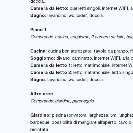
doccia.
Camera da letto:
due letti singoli, internet WIFI, 
Bagno:
lavandino, wc, bidet, doccia.
Piano 1
Comprende: cucina, soggiorno, 2 camere da letto, ba
Cucina:
cucina ben attrezzata, tavolo da pranzo, fr
Soggiorno:
divano, caminetto, internet WIFI, aria c
Camera da letto 1:
letto matrimoniale, internet WI
Camera da letto 2:
letto matrimoniale, letto singo
Bagno:
lavandino, wc, bidet, doccia.
Altre aree
Comprende: giardino, parcheggio.
Giardino:
piscina (privato/a, larghezza: 5m, lunghez
barbeque, possibilità di mangiare all'aperto, tavolo
recintata.