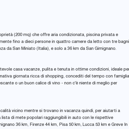
prietà (200 mq) che offre aria condizionata, piscina privata e
ente fino a dieci persone in quattro camere da letto con tre bagni
anza da San Miniato (Italia), e solo a 36 km da San Gimignano.
ntevole casa vacanze, pulita e tenuta in ottime condizioni, ideale pe
tiva giornata ricca di shopping, concediti del tempo con famigli
escante o un buon calice di vino - non c'è niente di meglio per
località vicino mentre si trovano in vacanza quindi, per aiutarti a
 lista di mete popolari raggiungibili in auto con le rispettive
Gimignano 36 km, Firenze 44 km, Pisa 50 km, Lucca 53 km e Greve In