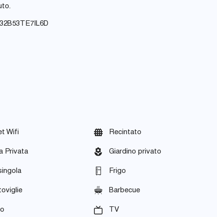
uto.
032B53TE7IL6D
et Wifi
Recintato
a Privata
Giardino privato
singola
Frigo
oviglie
Barbecue
no
TV