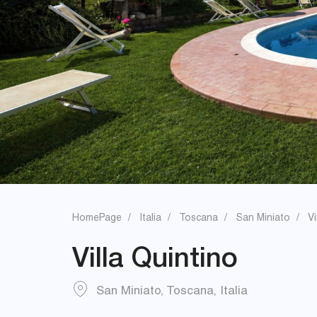
HomePage
Italia
Toscana
San Miniato
Vi
Villa Quintino
San Miniato
,
Toscana
,
Italia