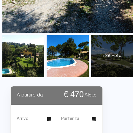
+38 Foto
€
470
A partire da
/Notte
Arrivo
Partenza