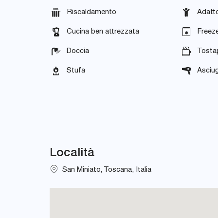
Riscaldamento
Adatto
Cucina ben attrezzata
Freez
Doccia
Tosta
Stufa
Asciug
Località
San Miniato, Toscana, Italia