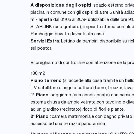
A disposizione degli ospiti
: spazio esterno priv
piscina in comune con gli ospiti di altre 5 unità ad
m - aperta dal 01/05 al 30/9- utilizzabile dalle ore 
STARLINK (uso gratuito), impianto stereo con filodi
Parcheggio privato davanti alla casa.
Servizi Extra
: Lettino da bambini disponibile su ric
sul posto).
Vi preghiamo di controllare con attenzione se la pr
130 m2
Piano terreno
(si accede alla casa tramite un bel
TV satellitare e angolo cottura (forno, freezer, lav
1° Piano
: soggiorno (aria condizionata) con camino
esterna chiusa da ampie vetrate con tavolino e divan
ad un giardino (recintato) ricco di fiori e piante.
2° Piano
: camera matrimoniale con bagno privato 
accesso ad una terrazza panoramica.