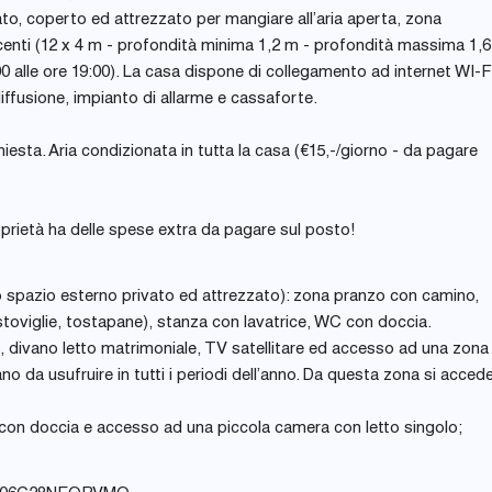
ato, coperto ed attrezzato per mangiare all’aria aperta, zona
iacenti (12 x 4 m - profondità minima 1,2 m - profondità massima 1,6
9:00 alle ore 19:00). La casa dispone di collegamento ad internet WI-F
ffusione, impianto di allarme e cassaforte.
hiesta. Aria condizionata in tutta la casa (€15,-/giorno - da pagare
oprietà ha delle spese extra da pagare sul posto!
lo spazio esterno privato ed attrezzato): zona pranzo con camino,
astoviglie, tostapane), stanza con lavatrice, WC con doccia.
, divano letto matrimoniale, TV satellitare ed accesso ad una zona
o da usufruire in tutti i periodi dell’anno. Da questa zona si acced
con doccia e accesso ad una piccola camera con letto singolo;