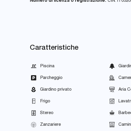
Numero di licenza o registrazione:
CIN: IT05
Caratteristiche
Piscina
Giardi
Parcheggio
Camer
Giardino privato
Aria C
Frigo
Lavatr
Stereo
Barbe
Zanzariere
Cami