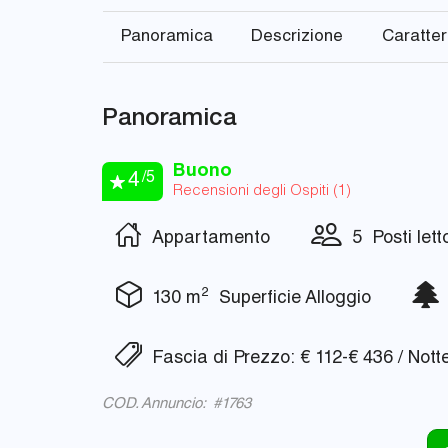
Panoramica
Descrizione
Caratter
Panoramica
Buono
4
/5
Recensioni degli Ospiti (
1
)
Appartamento
5 Posti lett
2
130 m
Superficie Alloggio
E
Fascia di Prezzo: € 112-€ 436 / Nott
COD. Annuncio: #1763