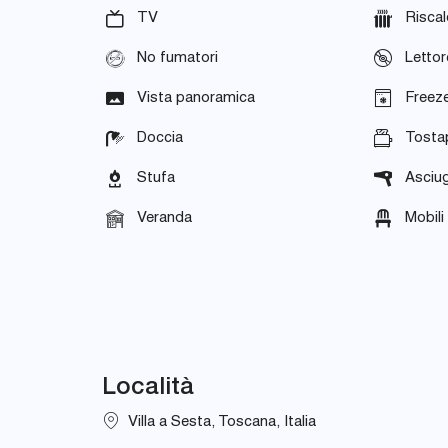
TV
Risca
No fumatori
Letto
Vista panoramica
Freez
Doccia
Tosta
Stufa
Asciug
Veranda
Mobili
Località
Villa a Sesta, Toscana, Italia