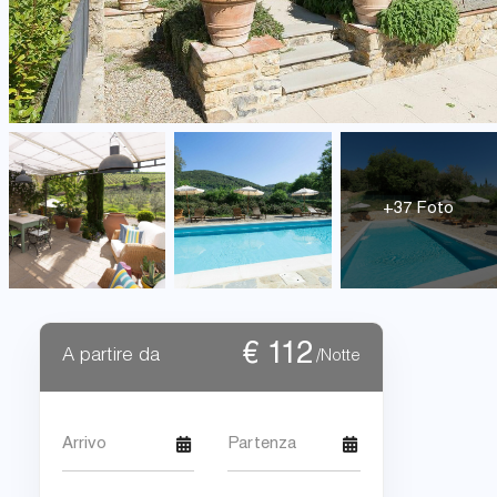
+37 Foto
€
112
A partire da
/Notte
Arrivo
Partenza