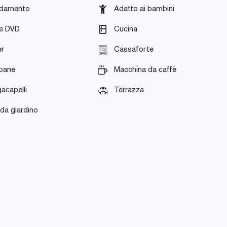
ldamento
Adatto ai bambini
re DVD
Cucina
er
Cassaforte
pane
Macchina da caffè
acapelli
Terrazza
 da giardino