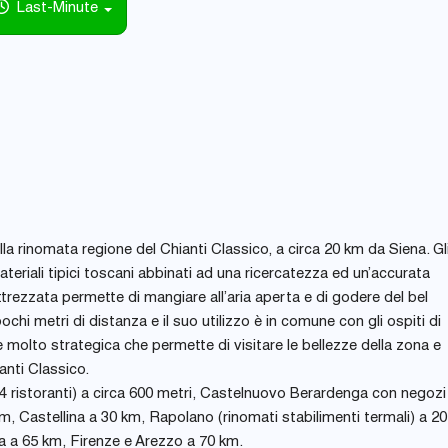
Last-Minute
la rinomata regione del Chianti Classico, a circa 20 km da Siena. Gl
teriali tipici toscani abbinati ad una ricercatezza ed un’accurata
ttrezzata permette di mangiare all’aria aperta e di godere del bel
chi metri di distanza e il suo utilizzo è in comune con gli ospiti di
e molto strategica che permette di visitare le bellezze della zona e
anti Classico.
n 4 ristoranti) a circa 600 metri, Castelnuovo Berardenga con negozi
m, Castellina a 30 km, Rapolano (rinomati stabilimenti termali) a 20
 a 65 km, Firenze e Arezzo a 70 km.